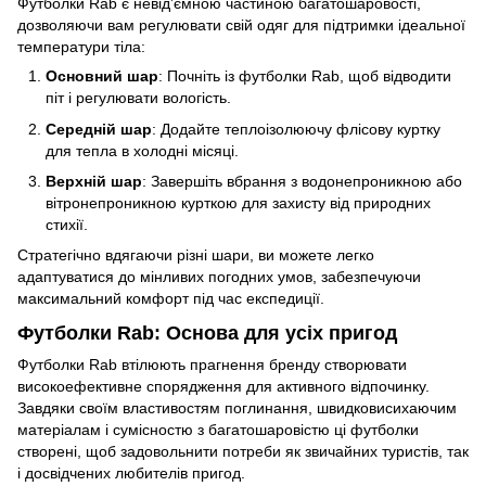
Футболки Rab є невід’ємною частиною багатошаровості,
дозволяючи вам регулювати свій одяг для підтримки ідеальної
температури тіла:
Основний шар
: Почніть із футболки Rab, щоб відводити
піт і регулювати вологість.
Середній шар
: Додайте теплоізолюючу флісову куртку
для тепла в холодні місяці.
Верхній шар
: Завершіть вбрання з водонепроникною або
вітронепроникною курткою для захисту від природних
стихії.
Стратегічно вдягаючи різні шари, ви можете легко
адаптуватися до мінливих погодних умов, забезпечуючи
максимальний комфорт під час експедиції.
Футболки Rab: Основа для усіх пригод
Футболки Rab втілюють прагнення бренду створювати
високоефективне спорядження для активного відпочинку.
Завдяки своїм властивостям поглинання, швидковисихаючим
матеріалам і сумісностю з багатошаровістю ці футболки
створені, щоб задовольнити потреби як звичайних туристів, так
і досвідчених любителів пригод.