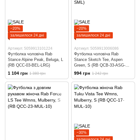
−20%
−20%
залишилося 24 дні
залишилося 24 дні
Артикул: 5059913101224
Артикул: 5059913006086
Футболка чоловіча Rab
Футболка чоловіча Rab
Stance Alpine Peak, Beluga, L
Stance Sketch Tee, Aspen
(RB QCC-03-BEL-LRG)
Green, S (RB QCB-33-ASG-
SML)
1 104 грн
994 грн
1 380 грн
1 242 грн
−30%
залишилося 24 дні