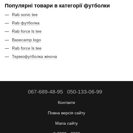
Популярні товари в категорії футболки
Rab sonic tee
Rab футболка
Rab force ls tee
Basecamp logo
Rab force ls tee
Термофутболка жіноча
067-689-48-95
050-133-06-99
Контакти
Повна версія сайту
Мапа сайту