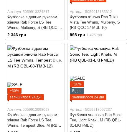
Артикул: 5059913224817
Артикул: 5059913183312
Футболка з довгим рукавом
Футболка жіноча Rab Tuku
жіноча Rab Force LS Tee
Vista Tee Wmns, Mulberry, S
Wmns, Mulberry, S (RB QCC-
(RB QCC-17-MUL-10)
23-MUL-10)
2 346 грн
998 грн
1 426 грн
−20%
−30%
Відео
залишилося 24 дні
залишилося 24 дні
Артикул: 5059913098098
Артикул: 5059913097237
Футболка з довгим рукавом
Футболка чоловіча Rab Sonic
жіноча Rab Force LS Tee
Tee, Light Khaki, M (RB QBL-
Wmns, Tempest Blue, M (RB
01-LKH-MED)
QBL-08-TMB-12)