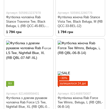
Артикул: 5059913237978
Артикул: 5059913280776
Футболка чоловіча Rab
Футболка жіноча Rab Stance
Stance Traverse Tee, Black
Vista Tee, Black Beluga, M (RB
Beluga, L (RB QCC-45-BEL-
QCC-33-BEL-12)
LRG)
1 794 грн
1 794 грн
−30%
Хіт
залишилося 24 дні
Артикул: 821468958401
Артикул: 821468970007
Футболка з довгим рукавом
Футболка жіноча Rab Force
чоловіча Rab Force LS Tee,
Tee Wmns, Beluga, L (RB QBL-
Nightfall Blue, XL (RB QBL-07-
06-B-14)