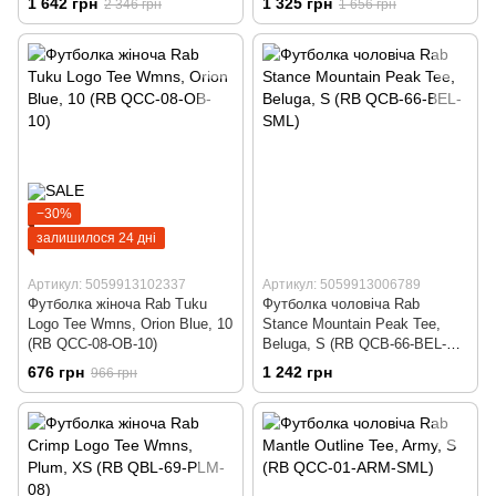
1 642 грн
1 325 грн
2 346 грн
1 656 грн
−30%
залишилося 24 дні
Артикул: 5059913102337
Артикул: 5059913006789
Футболка жіноча Rab Tuku
Футболка чоловіча Rab
Logo Tee Wmns, Orion Blue, 10
Stance Mountain Peak Tee,
(RB QCC-08-OB-10)
Beluga, S (RB QCB-66-BEL-
SML)
676 грн
1 242 грн
966 грн