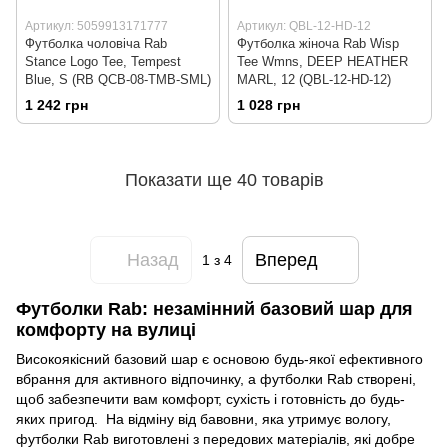
Артикул: 5059913171777
Артикул: QBL-12-HD-12
Футболка чоловіча Rab
Футболка жіноча Rab Wisp
Stance Logo Tee, Tempest
Tee Wmns, DEEP HEATHER
Blue, S (RB QCB-08-TMB-SML)
MARL, 12 (QBL-12-HD-12)
1 242 грн
1 028 грн
Показати ще 40 товарів
Назад
Вперед
1
з 4
Футболки Rab: незамінний базовий шар для
комфорту на вулиці
Високоякісний базовий шар є основою будь-якої ефективного
вбрання для активного відпочинку, а футболки Rab створені,
щоб забезпечити вам комфорт, сухість і готовність до будь-
яких пригод. На відміну від бавовни, яка утримує вологу,
футболки Rab виготовлені з передових матеріалів, які добре