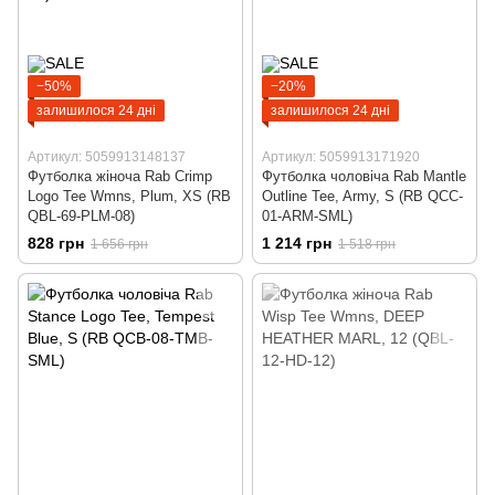
−50%
−20%
залишилося 24 дні
залишилося 24 дні
Артикул: 5059913148137
Артикул: 5059913171920
Футболка жіноча Rab Crimp
Футболка чоловіча Rab Mantle
Logo Tee Wmns, Plum, XS (RB
Outline Tee, Army, S (RB QCC-
QBL-69-PLM-08)
01-ARM-SML)
828 грн
1 214 грн
1 656 грн
1 518 грн