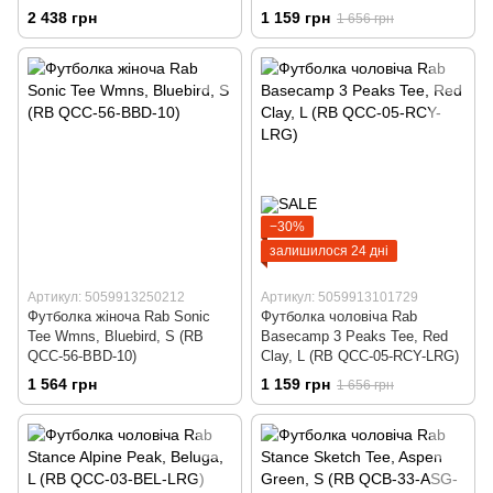
NF-XL)
2 438 грн
1 159 грн
1 656 грн
−30%
залишилося 24 дні
Артикул: 5059913250212
Артикул: 5059913101729
Футболка жіноча Rab Sonic
Футболка чоловіча Rab
Tee Wmns, Bluebird, S (RB
Basecamp 3 Peaks Tee, Red
QCC-56-BBD-10)
Clay, L (RB QCC-05-RCY-LRG)
1 564 грн
1 159 грн
1 656 грн