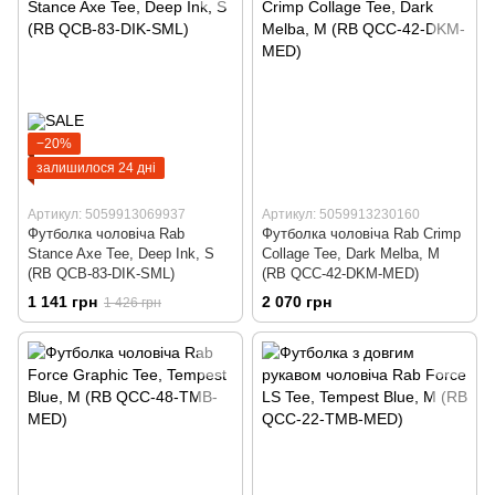
−20%
залишилося 24 дні
Артикул: 5059913069937
Артикул: 5059913230160
Футболка чоловіча Rab
Футболка чоловіча Rab Crimp
Stance Axe Tee, Deep Ink, S
Collage Tee, Dark Melba, M
(RB QCB-83-DIK-SML)
(RB QCC-42-DKM-MED)
1 141 грн
2 070 грн
1 426 грн