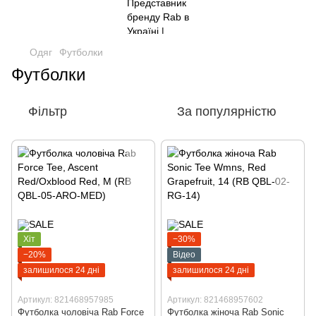
Одяг
Футболки
Футболки
Фільтр
За популярністю
Хіт
−30%
−20%
Відео
залишилося 24 дні
залишилося 24 дні
Артикул: 821468957985
Артикул: 821468957602
Футболка чоловіча Rab Force
Футболка жіноча Rab Sonic