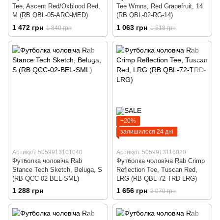
Tee, Ascent Red/Oxblood Red,
Tee Wmns, Red Grapefruit, 14
M (RB QBL-05-ARO-MED)
(RB QBL-02-RG-14)
1 472 грн
1 063 грн
1 840 грн
1 518 грн
−20%
залишилося 24 дні
Артикул: 5059913101040
Артикул: 5059913116020
Футболка чоловіча Rab
Футболка чоловіча Rab Crimp
Stance Tech Sketch, Beluga, S
Reflection Tee, Tuscan Red,
(RB QCC-02-BEL-SML)
LRG (RB QBL-72-TRD-LRG)
1 288 грн
1 656 грн
2 070 грн