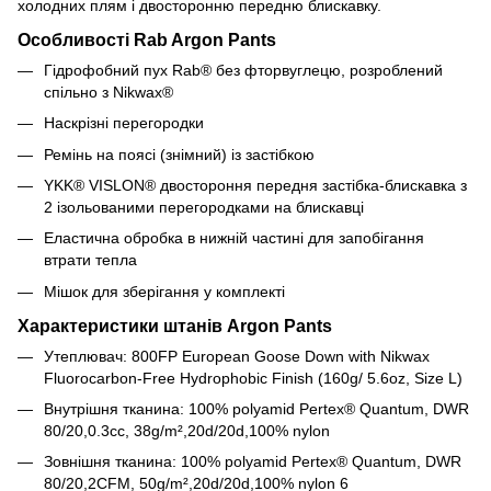
холодних плям і двосторонню передню блискавку.
Особливості Rab Argon Pants
Гідрофобний пух Rab® без фторвуглецю, розроблений
спільно з Nikwax®
Наскрізні перегородки
Ремінь на поясі (знімний) із застібкою
YKK® VISLON® двостороння передня застібка-блискавка з
2 ізольованими перегородками на блискавці
Еластична обробка в нижній частині для запобігання
втрати тепла
Мішок для зберігання у комплекті
Характеристики штанів Argon Pants
Утеплювач:
800FP European Goose Down with Nikwax
Fluorocarbon-Free Hydrophobic Finish (160g/ 5.6oz, Size L)
Внутрішня тканина: 100% polyamid
Pertex® Quantum, DWR
80/20,0.3cc, 38g/m²,20d/20d,100% nylon
Зовнішня тканина: 100% polyamid
Pertex® Quantum, DWR
80/20,2CFM, 50g/m²,20d/20d,100% nylon 6