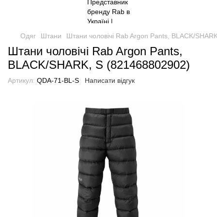
Одяг
Штани
Штани чоловічі Rab Argon Pants, BLACK/SHARK
Штани чоловічі Rab Argon Pants,
BLACK/SHARK, S (821468802902)
Артикул:
QDA-71-BL-S
Написати відгук