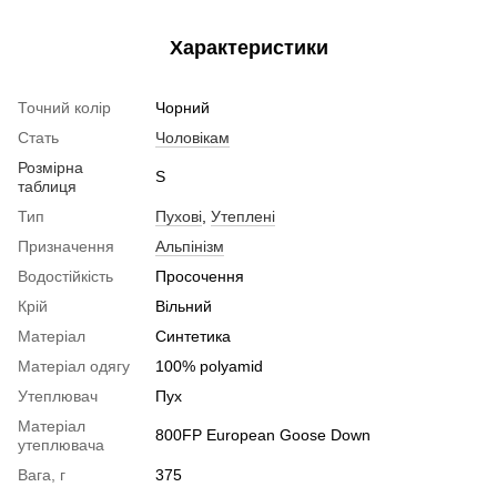
Характеристики
Точний колір
Чорний
Стать
Чоловікам
Розмірна
S
таблиця
Тип
Пухові
,
Утеплені
Призначення
Альпінізм
Водостійкість
Просочення
Крій
Вільний
Матеріал
Синтетика
Матеріал одягу
100% polyamid
Утеплювач
Пух
Матеріал
800FP European Goose Down
утеплювача
Вага, г
375