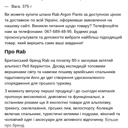
Вага: 375 г
Ви можете купити штани Rab Argon Pants за доступною ціною
та доставкою по всій Україні, оформивши замовлення на
нашому сайті. Виникли питання щодо товару? Телефонуйте
нам за телефонами: 067-689-48-95. Будемо раді
проконсультувати та допомогти вибрати найбільш підходящий
товар, який вирішить саме ваші завдання!
Про Rab
Британський бренд Rab на початку 80-х заснував затятий
альпініст Реб Керрінгтон. Досвід експедицій топовими
вершинами світу та навички пошиву армійських спальників
підштовхнули його до ідеї створення удосконаленого
спорядження для гірського туризму.
З моменту випуску першої продукції і до сьогодні компанія
пропонує високоякісні, довговічні та функціональні, а
останніми роками ще й екологічні товари для альпінізму,
трекінгу, скелелазіння, гірських лиж, велоспорту. Колекція
включає спальники, туристичні килимки і подушки, жіночий та
чоловічий одяг і аксесуари для активного відпочинку.
Більше
про бренд
.