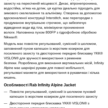
захисту на пересіченій місцевості. Дихає, вітронепроникна,
водостійка, м’яка на дотик, ця куртка ідеально підходить для
зимового скелелазіння та альпінізму. Створена за допомогою
вдосконаленої конструкції Interstitch, має перегородки з
продуманою внутрішньою строчкою, що забезпечує
відведення води від тіла, мінімізуючи проникнення
вологи. Наповнена пухом 800FP з гідрофобною обробкою
Nikwax®.
Модель має повністю регульований, сумісний із шоломом,
заповнений пухом капюшон із жорстким козирком для
посиленого захисту та двосторонню передню блискавку YKK®
VISLON® для зручності використання з ременем
безпеки. Розроблена для виконання вертикальних місій, Infinity
Alpine має шарнірні рукави для повної мобільності,
регульовані манжети для використання в рукавичках і кілька
кишень.
Особливості Rab Infinity Alpine Jacket
Повністю регульований, сумісний із шоломом пуховий
капюшон із жорстким козирком для посиленого захисту
Двостороння передня блискавка YKK® VISLON® з