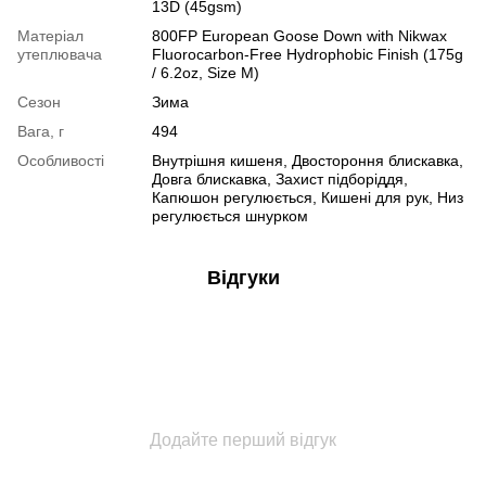
13D (45gsm)
Матеріал
800FP European Goose Down with Nikwax
утеплювача
Fluorocarbon-Free Hydrophobic Finish (175g
/ 6.2oz, Size M)
Сезон
Зима
Вага, г
494
Особливості
Внутрішня кишеня, Двостороння блискавка,
Довга блискавка, Захист підборіддя,
Капюшон регулюється, Кишені для рук, Низ
регулюється шнурком
Відгуки
Додайте перший відгук