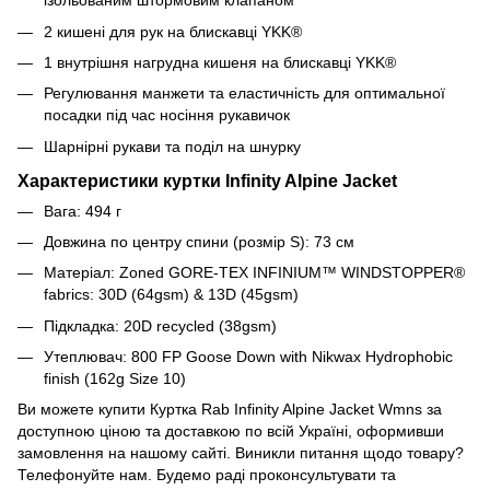
ізольованим штормовим клапаном
2 кишені для рук на блискавці YKK®
1 внутрішня нагрудна кишеня на блискавці YKK®
Регулювання манжети та еластичність для оптимальної
посадки під час носіння рукавичок
Шарнірні рукави та поділ на шнурку
Характеристики куртки Infinity Alpine Jacket
Вага:
494 г
Довжина по центру спини
(розмір S): 73 см
Матеріал: Zoned GORE-TEX INFINIUM™ WINDSTOPPER®
fabrics: 30D (64gsm) & 13D (45gsm)
Підкладка:
20D recycled (38gsm)
Утеплювач: 800 FP Goose Down with Nikwax Hydrophobic
finish (162g Size 10)
Ви можете купити Куртка Rab Infinity Alpine Jacket Wmns за
доступною ціною та доставкою по всій Україні, оформивши
замовлення на нашому сайті. Виникли питання щодо товару?
Телефонуйте нам. Будемо раді проконсультувати та