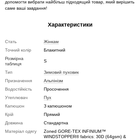
допомогти вибрати найбільш підходящий товар, який вирішить
саме ваші завдання!
Характеристики
Стать
Жінкам
Точний колір
Блакитний
Розмірна
S
таблиця
Тип
Зимовий пуховик
Призначення
Альпінізм
Водостійкість
Просочення
Утеплювач
Пух
Капюшон
З капюшоном
Крій
Прямий
Довжина
Стандартна
Матеріал одягу
Zoned GORE-TEX INFINIUM™
WINDSTOPPER® fabrics: 30D (64gsm) &