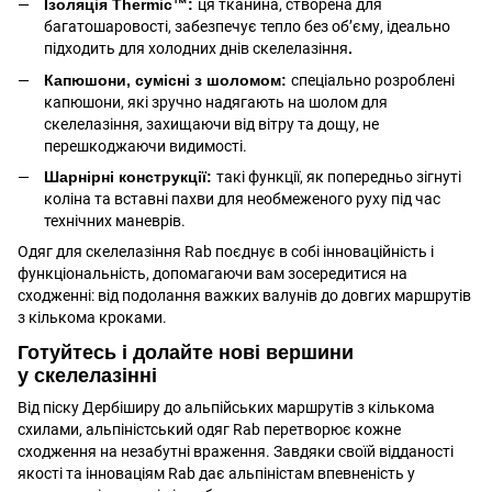
Ізоляція Thermic™:
ця тканина, створена для
багатошаровості, забезпечує тепло без об’єму, ідеально
підходить для холодних днів скелелазіння
.
Капюшони, сумісні з шоломом:
спеціально розроблені
капюшони, які зручно надягають на шолом для
скелелазіння, захищаючи від вітру та дощу, не
перешкоджаючи видимості.
Шарнірні конструкції:
такі функції, як попередньо зігнуті
коліна та вставні пахви для необмеженого руху під час
технічних маневрів.
Одяг для скелелазіння Rab поєднує в собі інноваційність і
функціональність, допомагаючи вам зосередитися на
сходженні: від подолання важких валунів до довгих маршрутів
з кількома кроками.
Готуйтесь і долайте нові вершини
у скелелазінні
Від піску Дербіширу до альпійських маршрутів з кількома
схилами, альпіністський одяг Rab перетворює кожне
сходження на незабутні враження. Завдяки своїй відданості
якості та інноваціям Rab дає альпіністам впевненість у