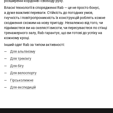
розширенні кордонів і свободу руху.
Власні технології в спорядженні Rab — це не просто бонус,
а дуже важливі переваги. Стійкість до погодних умов,
гнучкість і повітропроникність їх конструкцій роблять кожне
сходження схожим на нову пригоду. Незалежно від того, чи
піднімаєтеся ви на скелясті висоти, чи пересуваєтеся по стінці
тренажерного залу, Rab гарантує, що ви готові до успіху на
кожному кроці.
Інший одяг Rab за типом активності:
Для альпінізму
Для трекінгу
Для бігу
Для велоспорту
Гірськолижне
Для експедицій