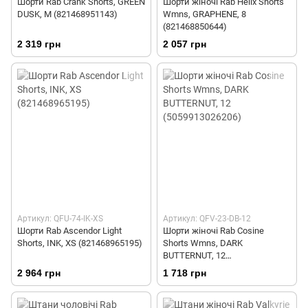
Шорти Rab Crank Shorts, GREEN
Шорти жіночі Rab Helix Shorts
DUSK, M (821468951143)
Wmns, GRAPHENE, 8
(821468850644)
2 319 грн
2 057 грн
Артикул: QFU-74-IK-XS
Артикул: QFV-23-DB-12
Шорти Rab Ascendor Light
Шорти жіночі Rab Cosine
Shorts, INK, XS (821468965195)
Shorts Wmns, DARK
BUTTERNUT, 12
(5059913026206)
2 964 грн
1 718 грн