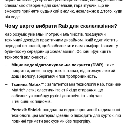
спеціально створене для скелелазів, гарантуючи, що ви
зможете прийняти будь-який виклик, незалежно від того, куди
він веде.
Чому варто вибрати Rab для скелелазіння?
Rab розуміє унікальні потреби альпіністів, поєднуючи
технічний досвід із практичним дизайном. Їхній одяг містить
передові технології, щоб забезпечити вам комфорт і захист у
будь-якому середовищі скелелазіння. Основні функції та
технології включають:
Міцне водовідштовхувальне покриття (DWR
): таке
покриття, яке є на куртках і штанах, відштовхує легкий
дощ і вологу, зберігаючи повітропроникність
.
Тканина Matrix™:
запатентована технологія Rab, тканини
Matrix™ легкі, еластичні та стійкі до стирання, що
забезпечує свободу рухів і довговічність під час
інтенсивних підйомів.
Pertex® Shield:
поєднання водонепроникної та дихаючої
технології, цей матеріал ідеально підходить для курток, які
повинні тримати вас сухими без перегріву.