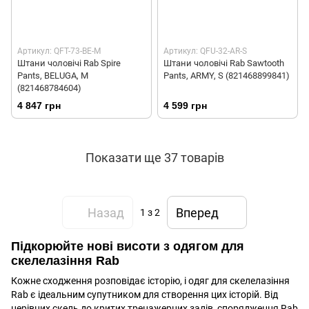
Артикул: QFT-73-BE-M
Артикул: QFU-32-AR-S
Штани чоловічі Rab Spire
Штани чоловічі Rab Sawtooth
Pants, BELUGA, M
Pants, ARMY, S (821468899841)
(821468784604)
4 847 грн
4 599 грн
Показати ще 37 товарів
Назад
Вперед
1
з 2
Підкорюйте нові висоти з одягом для
скелелазіння Rab
Кожне сходження розповідає історію, і одяг для скелелазіння
Rab є ідеальним супутником для створення цих історій. Від
нерівних скель до критих тренажерних залів, спорядження Rab