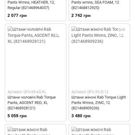
Pants Wmns, HEATHER, 12,
Pants wmns, SEA FOAM, 12
Regular (821468964037)
(821468812925)
2 077 грн
2 742 грн
Артикул: QFU-69-AS-XL
Артикул: QFU-35-ZI-12
Штани чоловічі Rab Torque
Штани жіночі Rab Torque Light
Pants, ASCENT RED, XL
Pants Wmns, ZINC, 12
(821468928121)
(821468909236)
5 059 грн
3 480 грн