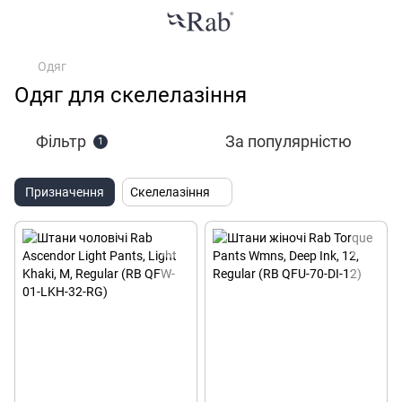
Одяг
Одяг для скелелазіння
Фільтр
За популярністю
1
Призначення
Скелелазіння