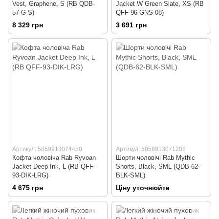
Vest, Graphene, S (RB QDB-
Jacket W Green Slate, XS (RB
57-G-S)
QFF-96-GNS-08)
8 329 грн
3 691 грн
Артикул: 5059913074450
Артикул: 5059913071206
Кофта чоловіча Rab Ryvoan
Шорти чоловічі Rab Mythic
Jacket Deep Ink, L (RB QFF-
Shorts, Black, SML (QDB-62-
93-DIK-LRG)
BLK-SML)
4 675 грн
Ціну уточнюйте