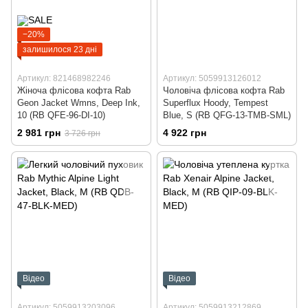
−20%
залишилося 23 дні
Артикул: 821468982246
Артикул: 5059913126012
Жіноча флісова кофта Rab
Чоловіча флісова кофта Rab
Geon Jacket Wmns, Deep Ink,
Superflux Hoody, Tempest
10 (RB QFE-96-DI-10)
Blue, S (RB QFG-13-TMB-SML)
2 981 грн
4 922 грн
3 726 грн
Відео
Відео
Артикул: 5059913203096
Артикул: 5059913212869