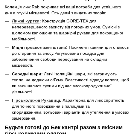
Колекція лиж Rab покриває всі ваші потреби для успішного
дня в глухій місцевості. Ось деякі з видатних творів:
Лижні куртки
:
Конструкція GORE-TEX для
неперевершеного захисту від погодних умов. Сумісні з
шоломом капюшони та шарнірні рукави для покращеної
мобільності.
Міцні
гірськолижні штани
:
Посилені тканини для стійкості
до стирання та зносу.Регульована посадка для
забезпечення свободи пересування на складній
місцевості.
Середні шари:
Легкі ізоляційні шари, які затримують
тепло, не додаючи об’єму. Властивості відводу вологи, щоб
ви залишалися сухими під час високопродуктивної
діяльності.
Гірськолижні Рукавиці
.
Характерна для лиж спритність
для точного поводження з палицями та
спорядженням.Ізольовані варіанти для утеплення в умовах
замерзання.
Будьте готові до Бек кантрі разом з якісним
гірськолижним одягом