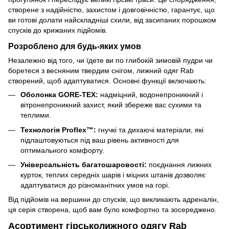
створене з надійністю, захистом і довговічністю, гарантує, що
ви готові долати найскладніші схили, від засипаних порошком
спусків до крижаних підйомів.
Розроблено для будь-яких умов
Незалежно від того, чи їдете ви по глибокій зимовій пудри чи
боретеся з весняним твердим снігом, лижний одяг Rab
створений, щоб адаптуватися. Основні функції включають:
Оболонка GORE-TEX:
надміцний, водонепроникний і
вітронепроникний захист, який збереже вас сухими та
теплими.
Технологія Proflex™:
гнучкі та дихаючі матеріали, які
підлаштовуються під ваш рівень активності для
оптимального комфорту.
Універсальність багатошаровості:
поєднання лижних
курток, теплих середніх шарів і міцних штанів дозволяє
адаптуватися до різноманітних умов на горі.
Від підйомів на вершини до спусків, що викликають адреналін,
ця серія створена, щоб вам було комфортно та зосереджено.
Асортимент гірськолижного одягу Rab