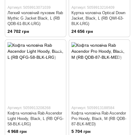
Артикул: 5059913071039
Артикул: 5059913216409
Легкий чоловічий пуховик Rab
Куртка чоловіча Optical Down
Mythic G Jacket Black, L (RB
Jacket, Black, L (RB QWI-63-
QDB-61-BLK-LRG)
BLK-LRG)
24 702 грн
24 656 грн
Артикул: 5059913208268
Артикул: 5059913188584
Кофта чоловіча Rab Ascendor
Кофта чоловіча Rab Ascendor
Light Hoody, Black, L (RB QFG-
Pro Hoody, Black, M (RB QDB-
58-BLK-LRG)
87-BLK-MED)
4 968 грн
5 704 грн