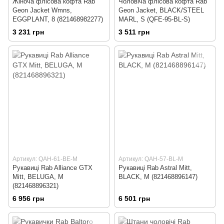
Жіноча флісова кофта Rab
Чоловіча флісова кофта Rab
Geon Jacket Wmns,
Geon Jacket, BLACK/STEEL
EGGPLANT, 8 (821468982277)
MARL, S (QFE-95-BL-S)
3 231 грн
3 511 грн
Артикул: QAH-61-BE-M
Артикул: QAH-57-BL-M
Рукавиці Rab Alliance GTX
Рукавиці Rab Astral Mitt,
Mitt, BELUGA, M
BLACK, M (821468896147)
(821468896321)
6 956 грн
6 501 грн