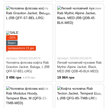
−20%
Відео
залишилося 23 дні
Артикул: 5059913018676
Артикул: 5059913010076
Чоловіча флісова кофта Rab
Легкий чоловічий пуховик Rab
Graviton Jacket, Beluga, L (RB
Mythic Alpine Jacket, Black,
QFF-57-BEL-LRG)
MED (RB QDB-45-BLK-MED)
3 496 грн
19 964 грн
4 370 грн