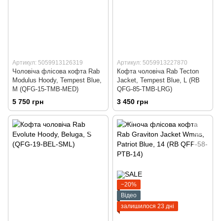
Артикул: 5059913126319
Артикул: 5059913227870
Чоловіча флісова кофта Rab
Кофта чоловіча Rab Tecton
Modulus Hoody, Tempest Blue,
Jacket, Tempest Blue, L (RB
M (QFG-15-TMB-MED)
QFG-85-TMB-LRG)
5 750 грн
3 450 грн
−20%
Відео
залишилося 23 дні