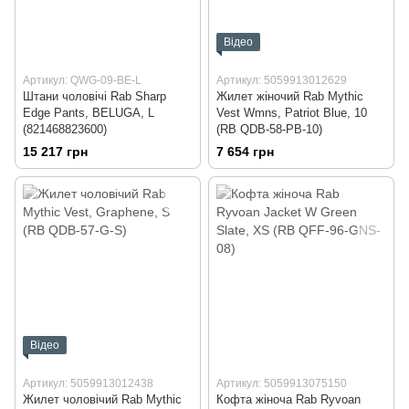
Відео
Артикул: QWG-09-BE-L
Артикул: 5059913012629
Штани чоловічі Rab Sharp
Жилет жіночий Rab Mythic
Edge Pants, BELUGA, L
Vest Wmns, Patriot Blue, 10
(821468823600)
(RB QDB-58-PB-10)
15 217 грн
7 654 грн
Відео
Артикул: 5059913012438
Артикул: 5059913075150
Жилет чоловічий Rab Mythic
Кофта жіноча Rab Ryvoan