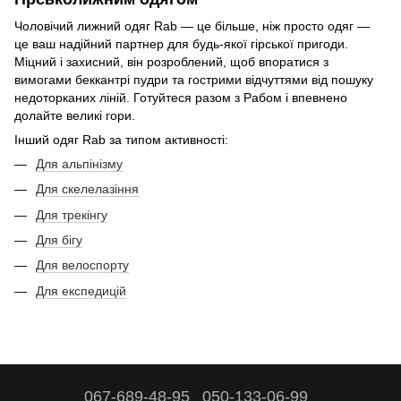
Чоловічий лижний одяг Rab — це більше, ніж просто одяг —
це ваш надійний партнер для будь-якої гірської пригоди.
Міцний і захисний, він розроблений, щоб впоратися з
вимогами беккантрі пудри та гострими відчуттями від пошуку
недоторканих ліній. Готуйтеся разом з Рабом і впевнено
долайте великі гори.
Інший одяг Rab за типом активності:
Для альпінізму
Для скелелазіння
Для трекінгу
Для бігу
Для велоспорту
Для експедицій
067-689-48-95
050-133-06-99