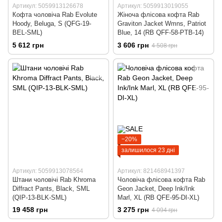
Артикул: 5059913126678
Артикул: 5059913019055
Кофта чоловіча Rab Evolute
Жіноча флісова кофта Rab
Hoody, Beluga, S (QFG-19-
Graviton Jacket Wmns, Patriot
BEL-SML)
Blue, 14 (RB QFF-58-PTB-14)
5 612 грн
3 606 грн
4 508 грн
−20%
залишилося 23 дні
Артикул: 5059913078564
Артикул: 821468941397
Штани чоловічі Rab Khroma
Чоловіча флісова кофта Rab
Diffract Pants, Black, SML
Geon Jacket, Deep Ink/Ink
(QIP-13-BLK-SML)
Marl, XL (RB QFE-95-DI-XL)
19 458 грн
3 275 грн
4 094 грн