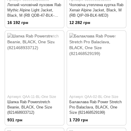
Легкий чоловічий пуховик Rab
Чоловіча утеплена куртка Rab
Mythic Alpine Light Jacket,
Xenair Alpine Jacket, Black, M
Black, M (RB QDB-47-BLK-
(RB QIP-09-BLK-MED)
MED)
16 192 грн
12 282 грн
Артикул: QAA-11-BL-One Size
Артикул: QAA-02-BL-One Size
Шапка Rab Powerstretch
Балаклава Rab Power Stretch
Beanie, BLACK, One Size
Pro Balaclava, BLACK, One
(821468933712)
Size (821468529199)
931 грн
1 720 грн