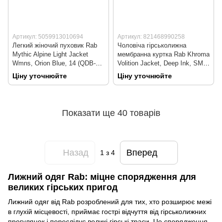
Артикул: 5059913010694
Артикул: 821468990258
Легкий жіночий пуховик Rab
Чоловіча гірськолижна
Mythic Alpine Light Jacket
мембранна куртка Rab Khroma
Wmns, Orion Blue, 14 (QDB-48-
Volition Jacket, Deep Ink, SML
ORB-14)
(QIO-80-DIK-SML)
Ціну уточнюйте
Ціну уточнюйте
Показати ще 40 товарів
Назад
Вперед
1
з 4
Лижний одяг Rab: міцне спорядження для
великих гірських пригод
Лижний одяг від Rab розроблений для тих, хто розширює межі
в глухій місцевості, приймає гострі відчуття від гірськолижних
прогулянок і переслідує великі гірські траси. Це спорядження,