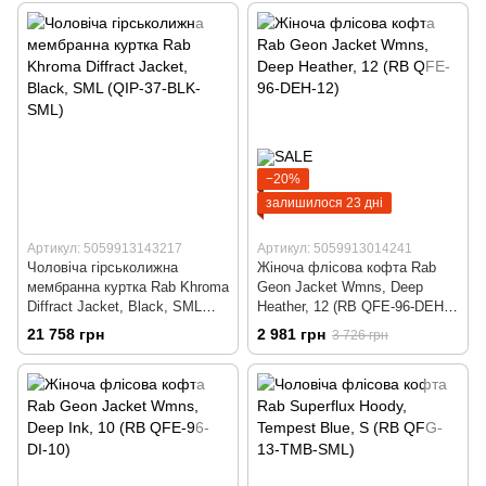
−20%
залишилося 23 дні
Артикул: 5059913143217
Артикул: 5059913014241
Чоловіча гірськолижна
Жіноча флісова кофта Rab
мембранна куртка Rab Khroma
Geon Jacket Wmns, Deep
Diffract Jacket, Black, SML
Heather, 12 (RB QFE-96-DEH-
(QIP-37-BLK-SML)
12)
21 758 грн
2 981 грн
3 726 грн