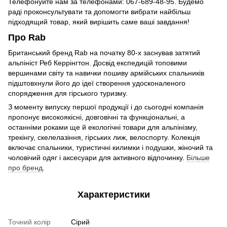
Телефонуйте нам за телефонами: 067-689-48-95. Будемо
раді проконсультувати та допомогти вибрати найбільш
підходящий товар, який вирішить саме ваші завдання!
Про Rab
Британський бренд Rab на початку 80-х заснував затятий
альпініст Реб Керрінгтон. Досвід експедицій топовими
вершинами світу та навички пошиву армійських спальників
підштовхнули його до ідеї створення удосконаленого
спорядження для гірського туризму.
З моменту випуску першої продукції і до сьогодні компанія
пропонує високоякісні, довговічні та функціональні, а
останніми роками ще й екологічні товари для альпінізму,
трекінгу, скелелазіння, гірських лиж, велоспорту. Колекція
включає спальники, туристичні килимки і подушки, жіночий та
чоловічий одяг і аксесуари для активного відпочинку.
Більше
про бренд
.
Характеристики
Точний колір
Сірий