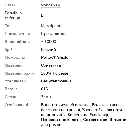
Стать
Чоловікам
Розмірна
L
таблиця
Тип
Мембранні
Призначення
Гірськолижне
Водостійкість
≥ 10000
Крій
Вільний
Мембрана
Pertex® Shield
Матеріал
Синтетика
Матеріал одягу
100% Polyester
Утеплювач
Без утеплювача
Вага, г
616
Сезон
Зима
Особливості
Вологозахисна блискавка, Вологозахисна
блискавка на кишені, Зносостійкі накладки
на штанинах, Кишеня на блискавці,
Підтяжки в комплекті, Снігові гетри, Шльовки
для ременя