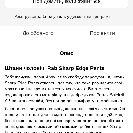
Повідомити, коли з'явиться
Реєструйся
та бери участь у
дисконтній програмі
%
До обраного
Порівняти
Опис
Штани чоловічі Rab Sharp Edge Pants
Забезпечуючи повний захист та свободу пересування, штани
Sharp Edge Pants створені для тих, хто хоче розширити свої
можливості на крутих та технічних схилах. Виготовлені з
водонепроникного матеріалу, що добре дихає Pertex Shield®
AP, вони зносостійкі, без шкоди для комфорту та мобільності.
Легкі та повнофункціональні доповнення, такі як вентиляційні
отвори на стегнах для швидкого охолодження при підйомах,
безліч кишень та посилені кевларом вставки, що запобігають
пошкодженню кромками або кішками, роблять штани Sharp
Edge очевидним вибором для лижного альпінізму.