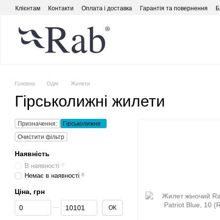
Перейти до основного контенту
Клієнтам
Контакти
Оплата і доставка
Гарантія та повернення
Б
Головна
Одяг
Жилети
Гірськолижні жилети
Призначення:
Гірськолижне
Очистити фільтр
Наявність
В наявності
0
Немає в наявності
6
Ціна, грн
Від Ціна, грн
До Ціна, грн
ОК