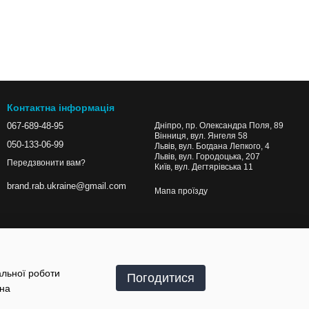
Контактна інформація
067-689-48-95
Дніпро, пр. Олександра Поля, 89
Вінниця, вул. Янгеля 58
050-133-06-99
Львів, вул. Богдана Лепкого, 4
Львів, вул. Городоцька, 207
Передзвонити вам?
Київ, вул. Дегтярівська 11
brand.rab.ukraine@gmail.com
Мапа проїзду
альної роботи
Погодитися
 на