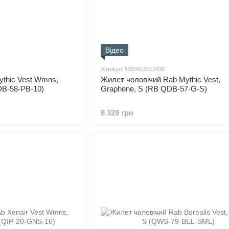
Відео
Артикул: 5059913012438
thic Vest Wmns,
Жилет чоловічий Rab Mythic Vest,
QDB-58-PB-10)
Graphene, S (RB QDB-57-G-S)
8 329 грн