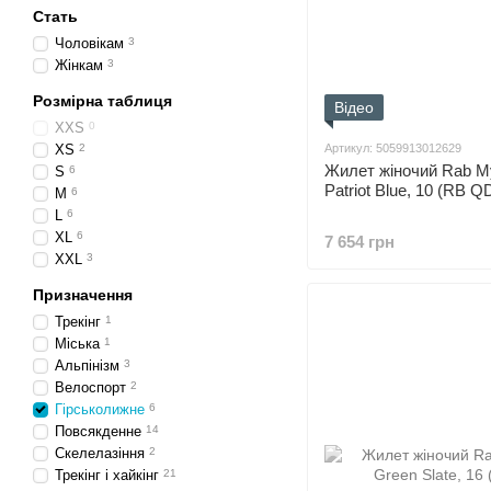
Стать
Чоловікам
3
Жінкам
3
Розмірна таблиця
Відео
XXS
0
XS
2
Артикул: 5059913012629
Жилет жіночий Rab My
S
6
Patriot Blue, 10 (RB 
M
6
L
6
XL
6
7 654 грн
XXL
3
Призначення
Трекінг
1
Міська
1
Альпінізм
3
Велоспорт
2
Гірськолижне
6
Повсякденне
14
Скелелазіння
2
Трекінг і хайкінг
21