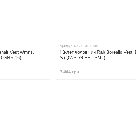
Артикул: 5059913155739
nair Vest Wmns,
Жилет чоловічий Rab Borealis Vest, 
20-GNS-16)
S (QWS-79-BEL-SML)
3 444 грн