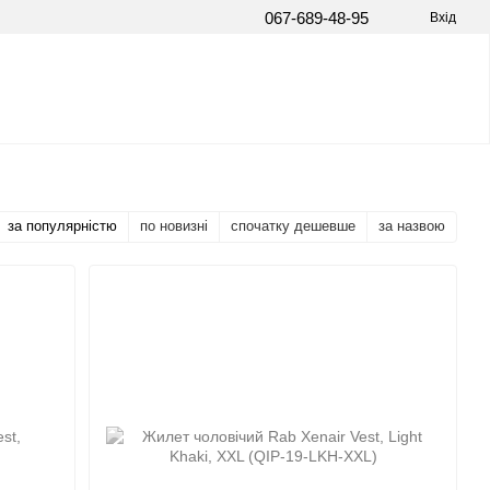
067-689-48-95
Вхід
за популярністю
по новизні
спочатку дешевше
за назвою