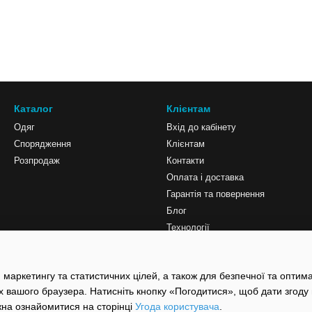
Каталог
Клієнтам
Одяг
Вхід до кабінету
Спорядження
Клієнтам
Розпродаж
Контакти
Оплата і доставка
Гарантія та повернення
Блог
Технології
Мапа сайту
Про нас
 маркетингу та статистичних цілей, а також для безпечної та оптим
Центр підтримки
х вашого браузера. Натисніть кнопку «Погодитися», щоб дати згоду
жна ознайомитися на сторінці
Угода користувача
.