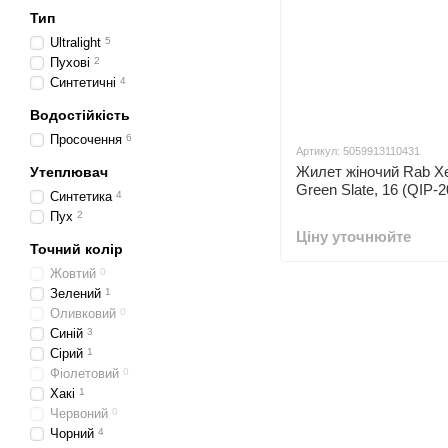
Тип
Ultralight
5
Пухові
2
Синтетичні
4
Водостійкість
Просочення
6
Артикул: 5059913110431
Жилет жіночий Rab Xe
Утеплювач
Green Slate, 16 (QIP-
Синтетика
4
Пух
2
Ціну уточнюйте
Точний колір
Жовтий
0
Зелений
1
Оливковий
0
Синій
3
Сірий
1
Фіолетовий
0
Хакі
1
Червоний
0
Чорний
4