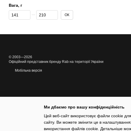
Вага, г
Від Вага, г
До Вага, г
ОК
© 2003—2026
Офіційний представник бренду Rab на території України
Мобільна версія
Ми дбаємо про вашу конфіденційність
Цей веб-сайт використовує файли cookie для
сайту. Ви можете змінити це в налаштування
Інтернет-магазин створений з Хорошоп
використання файлів cookie. Детальніше мо