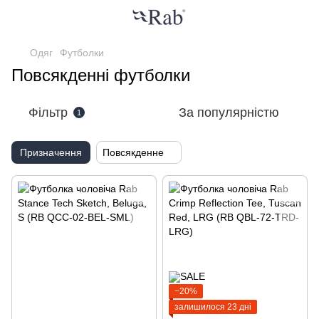
Одяг
Футболки
Повсякденні футболки
Фільтр
За популярністю
1
Призначення
Повсякденне
−20%
залишилося 23 дні