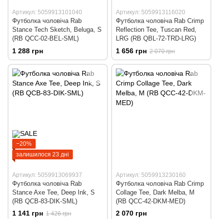
Артикул: 5059913101040
Артикул: 5059913116020
Футболка чоловіча Rab
Футболка чоловіча Rab Crimp
Stance Tech Sketch, Beluga, S
Reflection Tee, Tuscan Red,
(RB QCC-02-BEL-SML)
LRG (RB QBL-72-TRD-LRG)
1 288 грн
1 656 грн
2 070 грн
−20%
залишилося 23 дні
Артикул: 5059913069937
Артикул: 5059913230160
Футболка чоловіча Rab
Футболка чоловіча Rab Crimp
Stance Axe Tee, Deep Ink, S
Collage Tee, Dark Melba, M
(RB QCB-83-DIK-SML)
(RB QCC-42-DKM-MED)
1 141 грн
2 070 грн
1 426 грн