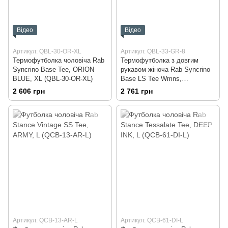
Відео
Відео
Артикул: QBL-30-OR-XL
Артикул: QBL-33-GR-8
Термофутболка чоловіча Rab
Термофутболка з довгим
Syncrino Base Tee, ORION
рукавом жіноча Rab Syncrino
BLUE, XL (QBL-30-OR-XL)
Base LS Tee Wmns,
GRAPHENE, 8
2 606 грн
2 761 грн
(5059913004266)
Артикул: QCB-13-AR-L
Артикул: QCB-61-DI-L