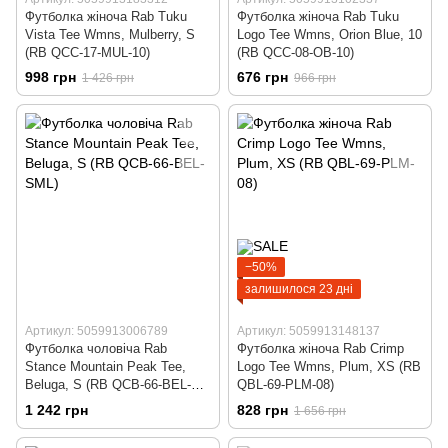
Футболка жіноча Rab Tuku
Футболка жіноча Rab Tuku
Vista Tee Wmns, Mulberry, S
Logo Tee Wmns, Orion Blue, 10
(RB QCC-17-MUL-10)
(RB QCC-08-OB-10)
998 грн
676 грн
1 426 грн
966 грн
−50%
залишилося 23 дні
Артикул: 5059913006789
Артикул: 5059913148137
Футболка чоловіча Rab
Футболка жіноча Rab Crimp
Stance Mountain Peak Tee,
Logo Tee Wmns, Plum, XS (RB
Beluga, S (RB QCB-66-BEL-
QBL-69-PLM-08)
SML)
1 242 грн
828 грн
1 656 грн