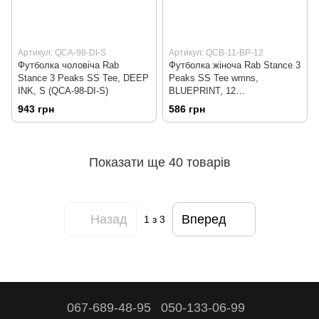
Артикул: QCA-98-DI-S
Артикул: QCB-11-BP-12
Футболка чоловіча Rab
Футболка жіноча Rab Stance 3
Stance 3 Peaks SS Tee, DEEP
Peaks SS Tee wmns,
INK, S (QCA-98-DI-S)
BLUEPRINT, 12
(821468876699)
943 грн
586 грн
Показати ще 40 товарів
Назад
Вперед
1
з 3
067-689-48-95
050-133-06-99