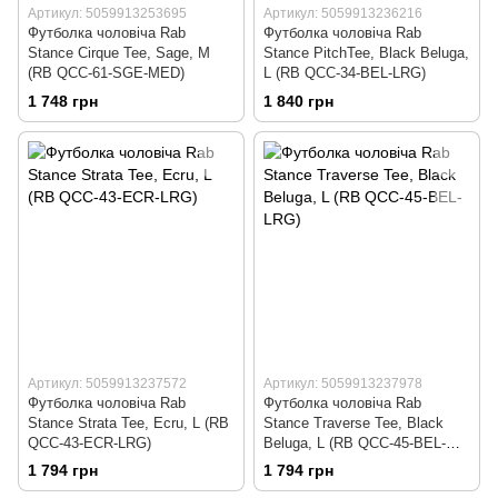
Артикул: 5059913253695
Артикул: 5059913236216
Футболка чоловіча Rab
Футболка чоловіча Rab
Stance Cirque Tee, Sage, M
Stance PitchTee, Black Beluga,
(RB QCC-61-SGE-MED)
L (RB QCC-34-BEL-LRG)
1 748 грн
1 840 грн
Артикул: 5059913237572
Артикул: 5059913237978
Футболка чоловіча Rab
Футболка чоловіча Rab
Stance Strata Tee, Ecru, L (RB
Stance Traverse Tee, Black
QCC-43-ECR-LRG)
Beluga, L (RB QCC-45-BEL-
LRG)
1 794 грн
1 794 грн