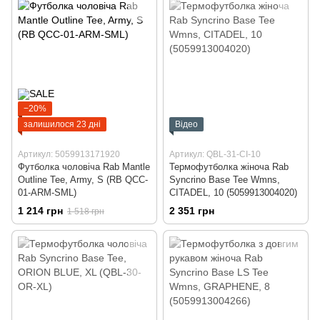
−20%
залишилося 23 дні
Відео
Артикул: 5059913171920
Артикул: QBL-31-CI-10
Футболка чоловіча Rab Mantle
Термофутболка жіноча Rab
Outline Tee, Army, S (RB QCC-
Syncrino Base Tee Wmns,
01-ARM-SML)
CITADEL, 10 (5059913004020)
1 214 грн
2 351 грн
1 518 грн