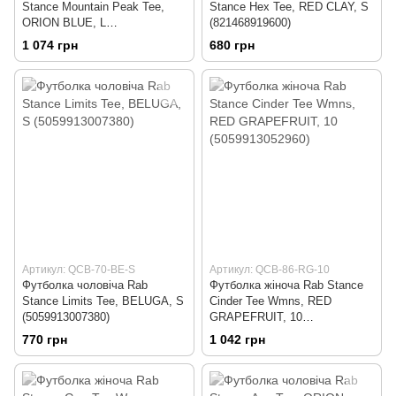
Stance Mountain Peak Tee,
Stance Hex Tee, RED CLAY, S
ORION BLUE, L
(821468919600)
(5059913051802)
1 074 грн
680 грн
Артикул: QCB-70-BE-S
Артикул: QCB-86-RG-10
Футболка чоловіча Rab
Футболка жіноча Rab Stance
Stance Limits Tee, BELUGA, S
Cinder Tee Wmns, RED
(5059913007380)
GRAPEFRUIT, 10
(5059913052960)
770 грн
1 042 грн