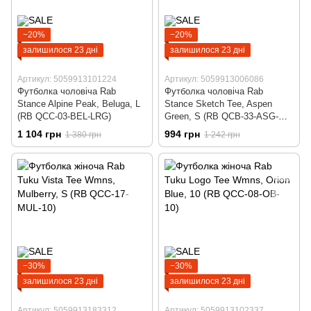
−20%
−20%
залишилося 23 дні
залишилося 23 дні
Артикул: 5059913101224
Артикул: 5059913006086
Футболка чоловіча Rab
Футболка чоловіча Rab
Stance Alpine Peak, Beluga, L
Stance Sketch Tee, Aspen
(RB QCC-03-BEL-LRG)
Green, S (RB QCB-33-ASG-
SML)
1 104 грн
994 грн
1 380 грн
1 242 грн
−30%
−30%
залишилося 23 дні
залишилося 23 дні
Артикул: 5059913183312
Артикул: 5059913102337