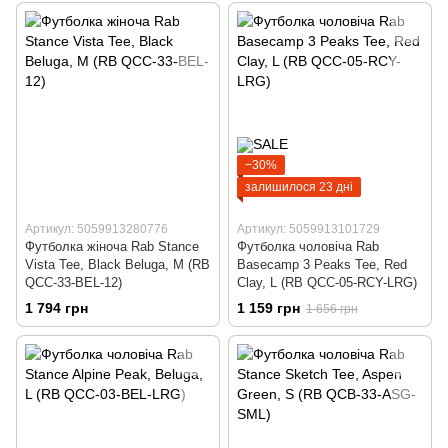
−30%
залишилося 23 дні
Артикул: 5059913280776
Артикул: 5059913101729
Футболка жіноча Rab Stance
Футболка чоловіча Rab
Vista Tee, Black Beluga, M (RB
Basecamp 3 Peaks Tee, Red
QCC-33-BEL-12)
Clay, L (RB QCC-05-RCY-LRG)
1 794 грн
1 159 грн
1 656 грн