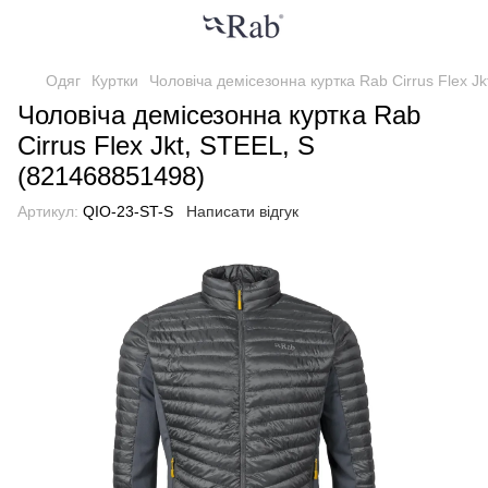
Одяг
Куртки
Чоловіча демісезонна куртка Rab Cirrus Flex J
Чоловіча демісезонна куртка Rab
Cirrus Flex Jkt, STEEL, S
(821468851498)
Артикул:
QIO-23-ST-S
Написати відгук