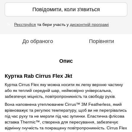
Повідомити, коли з'явиться
Реєструйся
та бери участь у
дисконтній програмі
%
До обраного
Порівняти
Опис
Куртка Rab Cirrus Flex Jkt
Куртка Cirrus Flex яку можна носити як легку верхню частину
або як теплий середній шар, неймовірно універсальна,
забезпечує міцність, повітропроникність та свободу рухів.
Вона наповнена утеплювачем Cirrus™ 3M Featherless, який
врівноважує та регулює температуру, щоб ви не перегрівались
під час руху та не мерзли під час зупинки. Еластична флісова
вставка Thermic™, створена для пересування, забезпечує
відмінну гнучкість та покращену повітропроникність. Cirrus Flex