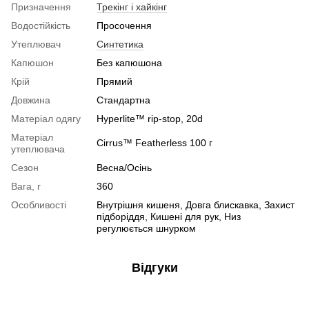
Призначення
Трекінг і хайкінг
Водостійкість
Просочення
Утеплювач
Синтетика
Капюшон
Без капюшона
Крій
Прямий
Довжина
Стандартна
Матеріал одягу
Hyperlite™ rip-stop, 20d
Матеріал
Cirrus™ Featherless 100 г
утеплювача
Сезон
Весна/Осінь
Вага, г
360
Особливості
Внутрішня кишеня, Довга блискавка, Захист
підборіддя, Кишені для рук, Низ
регулюється шнурком
Відгуки