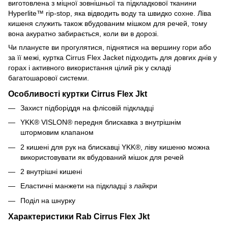
виготовлена з міцної зовнішньої та підкладкової тканини
Hyperlite™ rip-stop, яка відводить воду та швидко сохне. Ліва
кишеня служить також вбудованим мішком для речей, тому
вона акуратно забирається, коли ви в дорозі.
Чи плануєте ви прогулятися, піднятися на вершину гори або
за її межі, куртка Cirrus Flex Jacket підходить для довгих днів у
горах і активного використання цілий рік у складі
багатошарової системи.
Особливості куртки Cirrus Flex Jkt
Захист підборіддя на флісовій підкладці
YKK® VISLON® передня блискавка з внутрішнім
штормовим клапаном
2 кишені для рук на блискавці YKK®, ліву кишеню можна
використовувати як вбудований мішок для речей
2 внутрішні кишені
Еластичні манжети на підкладці з лайкри
Поділ на шнурку
Характеристики Rab Cirrus Flex Jkt