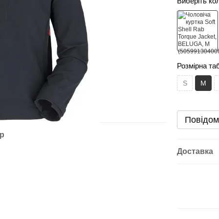
Виберіть ко
Розмірна та
S
M
Повідом
ар
Доставка