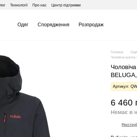
лог
Технології
Про нас
Центр підтримки
Одяг
Спорядження
Розпродаж
Головна
Одя
Чоловіча куртка 
Чоловіча 
BELUGA,
Артикул: Q
6 460 
Немає в 
Реєстру
%