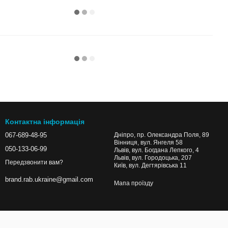
Контактна інформація
067-689-48-95
Дніпро, пр. Олександра Поля, 89
Вінниця, вул. Янгеля 58
050-133-06-99
Львів, вул. Богдана Лепкого, 4
Львів, вул. Городоцька, 207
Передзвонити вам?
Київ, вул. Дегтярівська 11
brand.rab.ukraine@gmail.com
Мапа проїзду