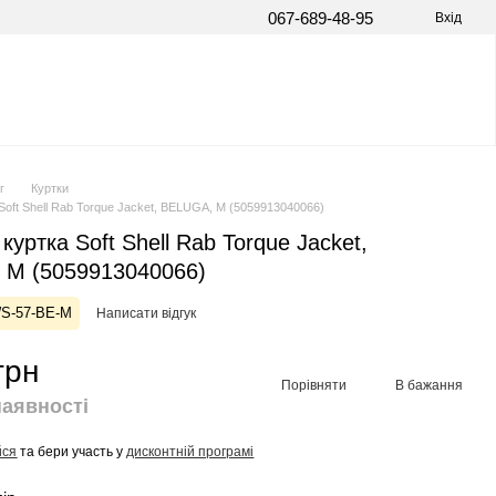
067-689-48-95
Вхід
г
Куртки
Soft Shell Rab Torque Jacket, BELUGA, M (5059913040066)
куртка Soft Shell Rab Torque Jacket,
 M (5059913040066)
WS-57-BE-M
Написати відгук
грн
Порівняти
В бажання
наявності
йся
та бери участь у
дисконтній програмі