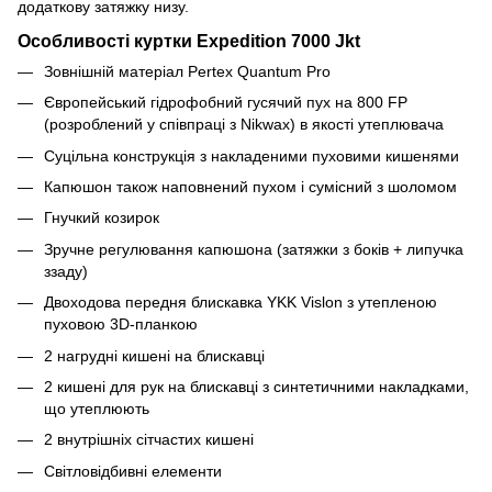
додаткову затяжку низу.
Особливості куртки Expedition 7000 Jkt
Зовнішній матеріал Pertex Quantum Pro
Європейський гідрофобний гусячий пух на 800 FP
(розроблений у співпраці з Nikwax) в якості утеплювача
Суцільна конструкція з накладеними пуховими кишенями
Капюшон також наповнений пухом і сумісний з шоломом
Гнучкий козирок
Зручне регулювання капюшона (затяжки з боків + липучка
ззаду)
Двоходова передня блискавка YKK Vislon з утепленою
пуховою 3D-планкою
2 нагрудні кишені на блискавці
2 кишені для рук на блискавці з синтетичними накладками,
що утеплюють
2 внутрішніх сітчастих кишені
Світловідбивні елементи