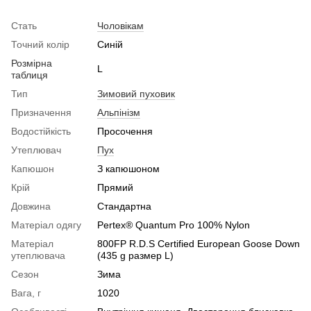
Стать
Чоловікам
Точний колір
Синій
Розмірна
L
таблиця
Тип
Зимовий пуховик
Призначення
Альпінізм
Водостійкість
Просочення
Утеплювач
Пух
Капюшон
З капюшоном
Крій
Прямий
Довжина
Стандартна
Матеріал одягу
Pertex® Quantum Pro 100% Nylon
Матеріал
800FP R.D.S Certified European Goose Down
утеплювача
(435 g размер L)
Сезон
Зима
Вага, г
1020