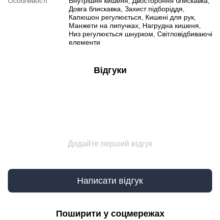
Особливості
Внутрішня кишеня, Двостороння блискавка,
Довга блискавка, Захист підборіддя,
Капюшон регулюється, Кишені для рук,
Манжети на липучках, Нагрудна кишеня,
Низ регулюється шнурком, Світловідбиваючі
елементи
Відгуки
Додайте перший відгук
Написати відгук
Поширити у соцмережах