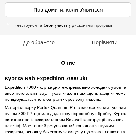
Повідомити, коли з'явиться
Реєструйся
та бери участь у
дисконтній програмі
%
До обраного
Порівняти
Опис
Куртка Rab Expedition 7000 Jkt
Expedition 7000 - куртка для екстремально холодних умов та
висотного альпінізму. Пухові кишені накладені, завдяки чому
не відбувається тепловтрати через зону кишень.
Матеріал верху Pertex Quantum Pro з високоякісним гусячим
пухом 800 FP, що має додаткову гідрофобну обробку. Куртка
виготовлена із використанням Box-wall конструкції (пухових
пакетів). Має теплий регульований капюшон з гнучким
козирком, основну блискавку захищену пуховою планкою та