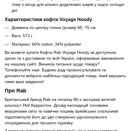
тому є місце для кількох додаткових шарів у надто холодні
дні
Характеристики кофти Voyage Hoody
Довжина по центру спини
(розмір M): 75 см
Вага: 572 г
Матеріал: 66% cotton, 34% polyester
Ви можете купити
Кофта Rab Voyage Hoody
за доступною
ціною та з доставкою по всій Україні, оформивши замовлення
на нашому сайті. Виникли питання щодо товару?
Телефонуйте нам. Будемо раді проконсультувати та
допомогти вибрати найбільш підходящий товар, який вирішить
саме ваші завдання!
Про Rab
Британський бренд Rab на початку 80-х заснував затятий
альпініст Реб Керрінгтон. Досвід експедицій топовими
вершинами світу та навички пошиву армійських спальників
підштовхнули його до ідеї створення удосконаленого
спорядження для гірського туризму.
З моменту випуску першої продукції і до сьогодні компанія