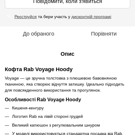
Повідомити, коли з'явиться
Реєструйся
та бери участь у
дисконтній програмі
%
До обраного
Порівняти
Опис
Кофта Rab Voyage Hoody
Voyage — це зручна толстовка з плюшевою бавовняною
тканиною, яка створює відчуття затишку.
Ідеально підходить
для повсякденного використання та прогулянок.
Особливості Rab Voyage Hoody
Кишеня-кенгуру
Логотип Rab на лівій стороні грудей
Великий капюшон з регулювальним шнуром
У моделі використовується стандартна посадка від Rab,