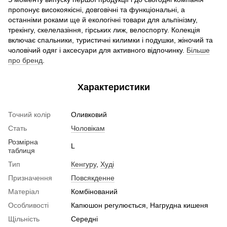
пропонує високоякісні, довговічні та функціональні, а
останніми роками ще й екологічні товари для альпінізму,
трекінгу, скелелазіння, гірських лиж, велоспорту. Колекція
включає спальники, туристичні килимки і подушки, жіночий та
чоловічий одяг і аксесуари для активного відпочинку.
Більше
про бренд
.
Характеристики
Точний колір
Оливковий
Стать
Чоловікам
Розмірна
L
таблиця
Тип
Кенгуру
,
Худі
Призначення
Повсякденне
Матеріал
Комбінований
Особливості
Капюшон регулюється, Нагрудна кишеня
Щільність
Середні