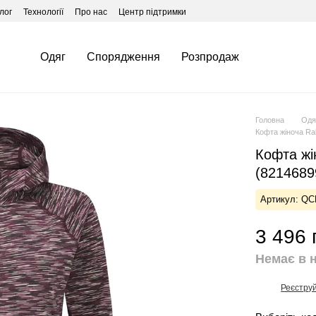
лог
Технології
Про нас
Центр підтримки
Одяг
Спорядження
Розпродаж
Головна
Одя
Кофта жіноча R
Кофта ж
(8214689
Артикул: QC
3 496 
Немає в 
Реєстру
%