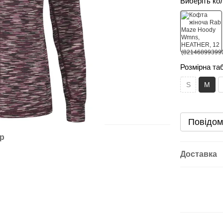
Виберіть ко
Розмірна та
S
M
Повідом
ар
Доставка