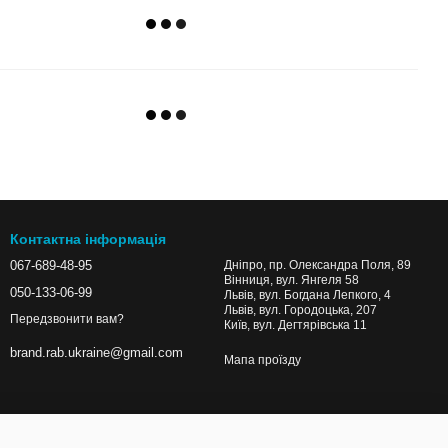
Контактна інформація
067-689-48-95
Дніпро, пр. Олександра Поля, 89
Вінниця, вул. Янгеля 58
050-133-06-99
Львів, вул. Богдана Лепкого, 4
Львів, вул. Городоцька, 207
Передзвонити вам?
Київ, вул. Дегтярівська 11
brand.rab.ukraine@gmail.com
Мапа проїзду