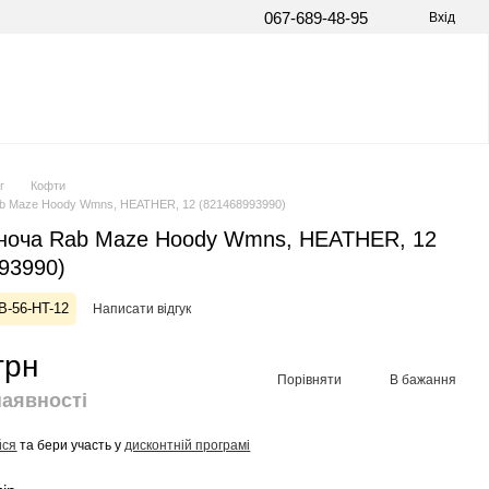
067-689-48-95
Вхід
г
Кофти
ab Maze Hoody Wmns, HEATHER, 12 (821468993990)
іноча Rab Maze Hoody Wmns, HEATHER, 12
93990)
B-56-HT-12
Написати відгук
грн
Порівняти
В бажання
наявності
йся
та бери участь у
дисконтній програмі