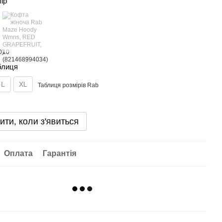
лір
блиця
L
XL
Таблиця розмірів Rab
ити, коли з'явиться
Оплата
Гарантія