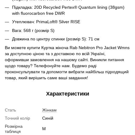
Підкладка:
20D Recycled Pertex® Quantum lining (38gsm)
with fluorocarbon free DWR
Утеплювач: PrimaLoft® Silver RISE
Вага:
568
г (розмір S)
Довжина по центру спинки (розмір S): 71 см
Ви можете купити Куртка жіноча Rab Nebitron Pro Jacket Wmns
за доступною ціною та з доставкою по всій Україні,
оформивши замовлення на нашому сайті. Виникли питання
щодо товару? Телефонуйте нам. Будемо раді
проконсультувати та допомогти вибрати найбільш підходящий
товар, який вирішить саме ваші завдання!
Характеристики
Стать
Жінкам
Точний колір
Синій
Розмірна
M
таблиця