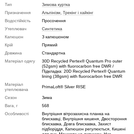
Тип
Зимова куртка
Призначення
Альпінізм
,
Трекінг і хайкінг
Водостійкість
Просочення
Утеплювач
Синтетика
Капюшон
З капюшоном
Крій
Прямий
Довжина
Стандартна
Матеріал одягу
30D Recycled Pertex® Quantum Pro outer
(52gsm) with fluorocarbon free DWR /
Підкладка: 20D Recycled Pertex® Quantum
lining (38gsm) with fluorocarbon free DWR
Матеріал
PrimaLoft® Silver RISE
утеплювача
Сезон
Зима
Вага, г
568
Особливості
Внутрішня вітрозахисна планка на
блискавці, Внутрішня кишеня, Двостороння
блискавка, Довга блискавка, Захист
підборіддя, Капюшон регулюється, Кишені
для рук, Манжети на липучках, Низ