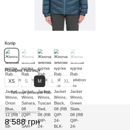
Колір
Розмірна таблиця
XS
S
M
L
XL
Таблиця розмірів Rab
Немає в наявності
8 588 грн