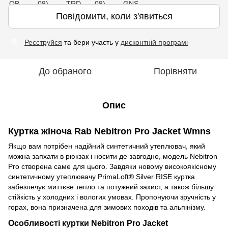
Повідомити, коли з'явиться
Реєструйся
та бери участь у
дисконтній програмі
%
До обраного
Порівняти
Опис
Куртка жіноча Rab Nebitron Pro Jacket Wmns
Якщо вам потрібен надійний синтетичний утеплювач, який
можна запхати в рюкзак і носити де завгодно, модель Nebitron
Pro створена саме для цього. Завдяки новому високоякісному
синтетичному утеплювачу PrimaLoft® Silver RISE куртка
забезпечує миттєве тепло та потужний захист, а також більшу
стійкість у холодних і вологих умовах. Пропонуючи зручність у
горах, вона призначена для зимових походів та альпінізму.
Особливості куртки Nebitron Pro Jacket