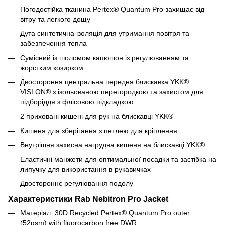
Погодостійка тканина Pertex® Quantum Pro захищає від
вітру та легкого дощу
Дута синтетична ізоляція для утримання повітря та
забезпечення тепла
Сумісний із шоломом капюшон із регулюванням та
жорстким козирком
Двостороння центральна передня блискавка YKK®
VISLON® з ізольованою перегородкою та захистом для
підборіддя з флісовою підкладкою
2 приховані кишені для рук на блискавці YKK®
Кишеня для зберігання з петлею для кріплення
Внутрішня захисна нагрудна кишеня на блискавці YKK®
Еластичні манжети для оптимальної посадки та застібка на
липучку для використання в рукавичках
Двостороннє регулювання подолу
Характеристики Rab Nebitron Pro Jacket
Матеріал:
30D Recycled Pertex® Quantum Pro outer
(52gsm) with fluorocarbon free DWR