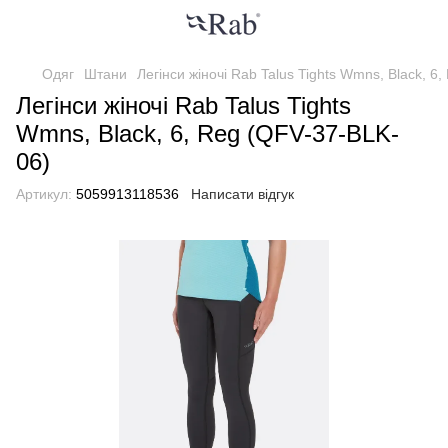
Одяг
Штани
Легінси жіночі Rab Talus Tights Wmns, Black, 6
Легінси жіночі Rab Talus Tights
Wmns, Black, 6, Reg (QFV-37-BLK-
06)
Артикул:
5059913118536
Написати відгук