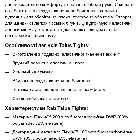
для покращеного комфорту та повної свободи рухів. Є кишені
на обох стегнах і задня кишеня на блискавці, ідеально
підходить для зберігання ключа, телефону або гелів. Створені
для швидких і легких гірських бігунів, ці підтримуючі еластичні
легінси мінімізують тертя та дозволяють відчувати себе
невагомими під час руху.
Особливості легінсів Talus Tights:
Виготовлені з подвійної еластичної тканини Flexile™
Зручний повністю еластичний пояс
2 кишені на стегнах
Вбудована задня кишеня на блискавці
Вставка ластовиці для підвищення комфорту
Світловідбиваючі елементи
Характеристики Rab Talus Tights:
Матеріал: Flexile™ 200 with fluorocarbon-free DWR (
68%
polyamide, 32% elastane)
Другорядний матеріал:
Flexile™ 100 with fluorocarbon-free
DWR (
85% polyamide, 15% elastane)