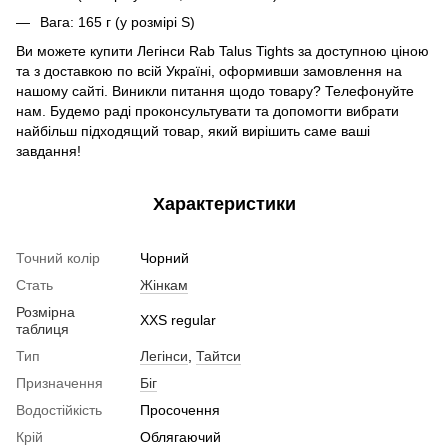
Вага: 165 г (у розмірі S)
Ви можете купити Легінси Rab Talus Tights
за доступною ціною
та з доставкою по всій Україні, оформивши замовлення на
нашому сайті. Виникли питання щодо товару? Телефонуйте
нам. Будемо раді проконсультувати та допомогти вибрати
найбільш підходящий товар, який вирішить саме ваші
завдання!
Характеристики
Точний колір
Чорний
Стать
Жінкам
Розмірна
XXS regular
таблиця
Тип
Легінси
,
Тайтси
Призначення
Біг
Водостійкість
Просочення
Крій
Облягаючий