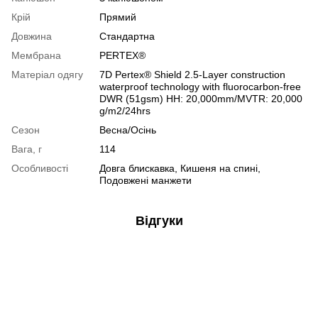
Крій
Прямий
Довжина
Стандартна
Мембрана
PERTEX®
Матеріал одягу
7D Pertex® Shield 2.5-Layer construction
waterproof technology with fluorocarbon-free
DWR (51gsm) HH: 20,000mm/MVTR: 20,000
g/m2/24hrs
Сезон
Весна/Осінь
Вага, г
114
Особливості
Довга блискавка, Кишеня на спині,
Подовжені манжети
Відгуки