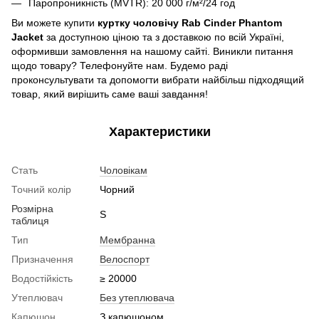
Паропроникність (
MVTR)
: 20 000 г/м²/24 год
Ви можете купити
куртку чоловічу Rab Cinder Phantom
Jacket
за доступною ціною та з доставкою по всій Україні,
оформивши замовлення на нашому сайті. Виникли питання
щодо товару? Телефонуйте нам. Будемо раді
проконсультувати та допомогти вибрати найбільш підходящий
товар, який вирішить саме ваші завдання!
Характеристики
Стать
Чоловікам
Точний колір
Чорний
Розмірна
S
таблиця
Тип
Мембранна
Призначення
Велоспорт
Водостійкість
≥ 20000
Утеплювач
Без утеплювача
Капюшон
З капюшоном