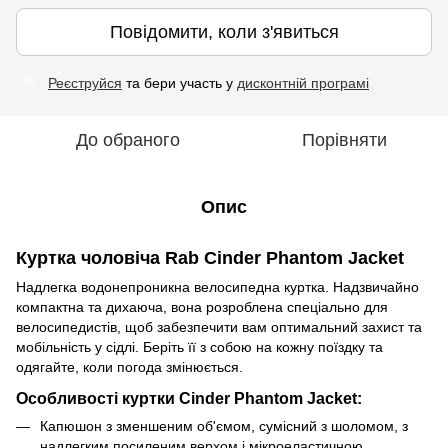
Повідомити, коли з'явиться
Реєструйся
та бери участь у
дисконтній програмі
%
До обраного
Порівняти
Опис
Куртка чоловіча Rab Cinder Phantom Jacket
Надлегка водонепроникна велосипедна куртка. Надзвичайно
компактна та дихаюча, вона розроблена спеціально для
велосипедистів, щоб забезпечити вам оптимальний захист та
мобільність у сідлі. Беріть її з собою на кожну поїздку та
одягайте, коли погода змінюється.
Особливості куртки Cinder Phantom Jacket:
Капюшон з зменшеним об'ємом, сумісний з шоломом, з
надлегким посиленим верхом і мікроеластичною