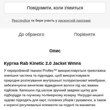
Повідомити, коли з'явиться
Реєструйся
та бери участь у
дисконтній програмі
%
До обраного
Порівняти
Опис
Куртка Rab Kinetic 2.0 Jacket Wmns
У переробленій тканині Proflex™ використовується трикотажна
зовнішня частина та підкладка, щоб використовувати
природне розтягування внутрішньої поліуретанової мембрани,
забезпечуючи виняткове відведення вологи під час важких
підйомів. Капюшон під шолом зручний завдяки щитку для
підборіддя та гнучкому полімерному козирку. Нагрудні кишені
чудово підходять для карт, головних уборів і рукавичок, а також
є корисні регулювальні елементи на подолі та манжетах.