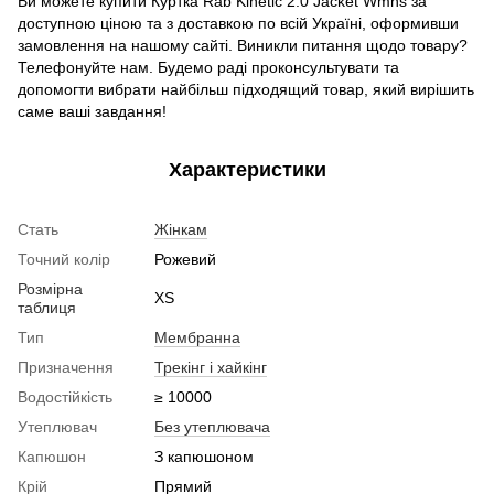
Ви можете купити Куртка Rab Kinetic 2.0 Jacket Wmns
за
доступною ціною та з доставкою по всій Україні, оформивши
замовлення на нашому сайті. Виникли питання щодо товару?
Телефонуйте нам. Будемо раді проконсультувати та
допомогти вибрати найбільш підходящий товар, який вирішить
саме ваші завдання!
Характеристики
Стать
Жінкам
Точний колір
Рожевий
Розмірна
XS
таблиця
Тип
Мембранна
Призначення
Трекінг і хайкінг
Водостійкість
≥ 10000
Утеплювач
Без утеплювача
Капюшон
З капюшоном
Крій
Прямий