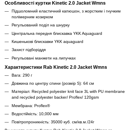
Особливості куртки Kinetic 2.0 Jacket Wmns
Підшоломний еластичний капюшон, з жорстким і гнучким
полімерним козирком
Регульований поділ на шнурку
Центральна передня блискавка YKK Aquaguard
Кишенькові блискавки YKK aquaguard
Захист підборіддя
Регульовані манжети на липучках
Характеристики Rab Kinetic 2.0 Jacket Wmns
Вага: 290 г
Довжина по центру спини
(розмір S): 64 см
Матеріал: Recycled polyester knit face 3L with PU membrane
and recycled polyester backer/ Proflex/ 120gsm
Мембрана: Proflex®
Водостійкість: 10,000 мм
Повітропроникність: 35000 куб. см/кв.м./24г