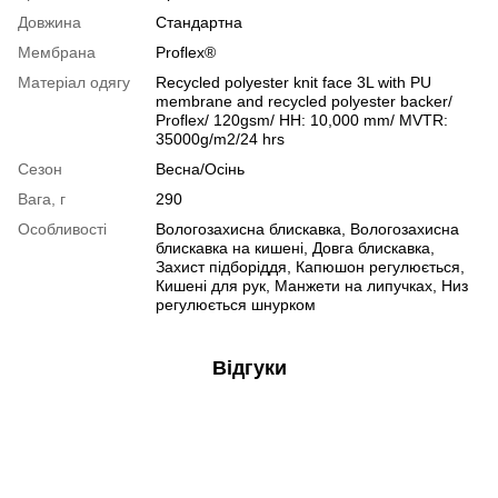
Довжина
Стандартна
Мембрана
Proflex®
Матеріал одягу
Recycled polyester knit face 3L with PU
membrane and recycled polyester backer/
Proflex/ 120gsm/ HH: 10,000 mm/ MVTR:
35000g/m2/24 hrs
Сезон
Весна/Осінь
Вага, г
290
Особливості
Вологозахисна блискавка, Вологозахисна
блискавка на кишені, Довга блискавка,
Захист підборіддя, Капюшон регулюється,
Кишені для рук, Манжети на липучках, Низ
регулюється шнурком
Відгуки