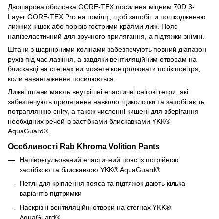
Двошарова оболонка GORE-TEX посилена міцним 70D 3-
Layer GORE-TEX Pro на гомілці, щоб запобігти пошкодженню
лижних кішок або порізів гострими краями лиж. Пояс
напівеластичний для зручного прилягання, а підтяжки знімні.
Штани з шарнірними колінами забезпечують повний діапазон
рухів під час лазіння, а завдяки вентиляційним отворам на
блискавці на стегнах ви можете контролювати потік повітря,
коли навантаження посилюється.
Лижні штани мають внутрішні еластичні снігові гетри, які
забезпечують прилягання навколо щиколотки та запобігають
потраплянню снігу, а також численні кишені для зберігання
необхідних речей із застібками-блискавками YKK®
AquaGuard®.
Особливості Rab Khroma Volition Pants
Напіврегульований еластичний пояс із потрійною
застібкою та блискавкою YKK® AquaGuard®
Петлі для кріплення пояса та підтяжок дають кілька
варіантів підтримки
Наскрізні вентиляційні отвори на стегнах YKK®
AquaGuard®