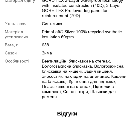
Матеріал одягу
GORE-TEX 2-Layer waterproof technology
with insulated construction (40D), 3-Layer
GORE-TEX Pro lower leg panel for
reinforcement (70D)
Утеплювач
Синтетика
Матеріал
PrimaLoft® Silver 100% recycled synthetic
утеплювача
insulation 60gsm
Вага, г
638
Сезон
Зима
Особливості
Вентиляційні блискавки на стегнах,
Вологозахисна блискавка, Вологозахисна
блискавка на кишені, Задня кишеня,
Зносостійкі накладки на штанинах, Кишеня
на блискавці, Кріплення для підтяжок,
Пласкі кишені на стегнах, Підтяжки в
комплекті, Снігові гетри, Шльовки для
ременя
Відгуки