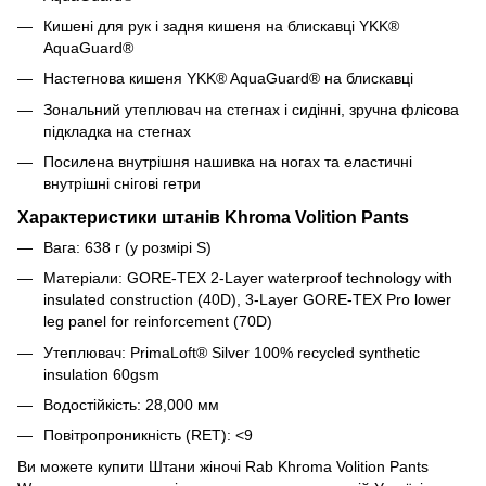
Кишені для рук і задня кишеня на блискавці YKK®
AquaGuard®
Настегнова кишеня YKK® AquaGuard® на блискавці
Зональний утеплювач на стегнах і сидінні, зручна флісова
підкладка на стегнах
Посилена внутрішня нашивка на ногах та еластичні
внутрішні снігові гетри
Характеристики штанів Khroma Volition Pants
Вага: 638 г (у розмірі S)
Матеріали:
GORE-TEX 2-Layer waterproof technology with
insulated construction (40D), 3-Layer GORE-TEX Pro lower
leg panel for reinforcement (70D)
Утеплювач:
PrimaLoft® Silver 100% recycled synthetic
insulation 60gsm
Водостійкість: 28,000 мм
Повітропроникність
(RET)
: <9
Ви можете купити
Штани жіночі Rab Khroma Volition Pants