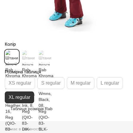
Колір
Розмірна таблиця
XS regular
S regular
M regular
L regular
XL regular
Таблиця розмірів Rab
Немає в наявності