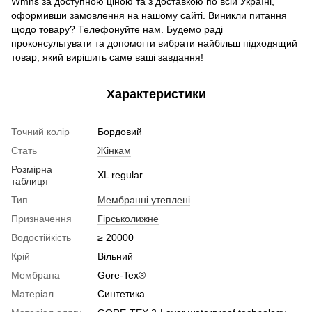
Wmns
за доступною ціною та з доставкою по всій Україні,
оформивши замовлення на нашому сайті. Виникли питання
щодо товару? Телефонуйте нам. Будемо раді
проконсультувати та допомогти вибрати найбільш підходящий
товар, який вирішить саме ваші завдання!
Характеристики
Точний колір
Бордовий
Стать
Жінкам
Розмірна
XL regular
таблиця
Тип
Мембранні утеплені
Призначення
Гірськолижне
Водостійкість
≥ 20000
Крій
Вільний
Мембрана
Gore-Tex®
Матеріал
Синтетика