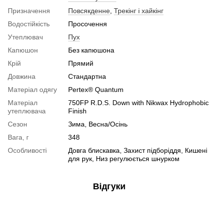
Призначення
Повсякденне
,
Трекінг і хайкінг
Водостійкість
Просочення
Утеплювач
Пух
Капюшон
Без капюшона
Крій
Прямий
Довжина
Стандартна
Матеріал одягу
Pertex® Quantum
Матеріал
750FP R.D.S. Down with Nikwax Hydrophobic
утеплювача
Finish
Сезон
Зима, Весна/Осінь
Вага, г
348
Особливості
Довга блискавка, Захист підборіддя, Кишені
для рук, Низ регулюється шнурком
Відгуки