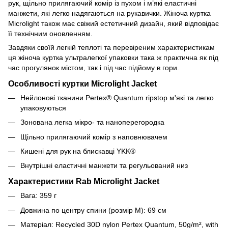
рук, щільно прилягаючий комір із пухом і м’які еластичні
манжети, які легко надягаються на рукавички. Жіноча куртка
Microlight також має свіжий естетичний дизайн, який відповідає
її технічним оновленням.
Завдяки своїй легкій теплоті та перевіреним характеристикам
ця жіноча куртка ультралегкої упаковки така ж практична як під
час прогулянок містом, так і під час підйому в гори.
Особливості куртки Microlight Jacket
Нейлонові тканини Pertex® Quantum ripstop м'які та легко
упаковуються
Зонована легка мікро- та наноперегородка
Щільно прилягаючий комір з наповнювачем
Кишені для рук на блискавці YKK®
Внутрішні еластичні манжети та регульований низ
Характеристики Rab Microlight Jacket
Вага: 359 г
Довжина по центру спини
(розмір M): 69 см
Матеріал:
Recycled 30D nylon Pertex Quantum, 50g/m², with