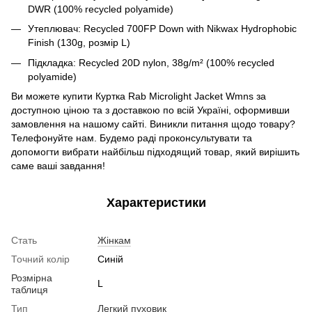
DWR (100% recycled polyamide)
Утеплювач:
Recycled 700FP Down with Nikwax Hydrophobic
Finish (130g,
розмір L)
Підкладка: Recycled 20D nylon, 38g/m² (100% recycled
polyamide)
Ви можете купити Куртка Rab Microlight Jacket Wmns
за
доступною ціною та з доставкою по всій Україні, оформивши
замовлення на нашому сайті. Виникли питання щодо товару?
Телефонуйте нам. Будемо раді проконсультувати та
допомогти вибрати найбільш підходящий товар, який вирішить
саме ваші завдання!
Характеристики
Стать
Жінкам
Точний колір
Синій
Розмірна
L
таблиця
Тип
Легкий пуховик