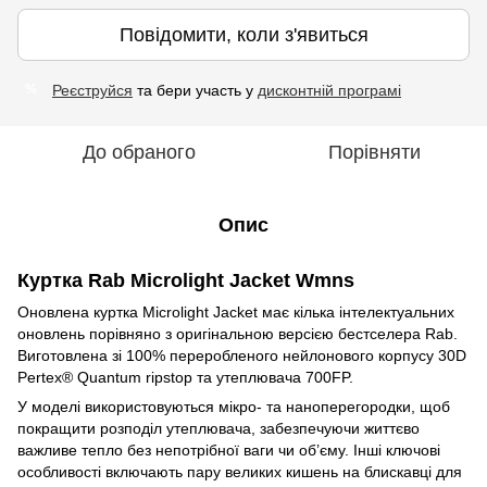
Повідомити, коли з'явиться
Реєструйся
та бери участь у
дисконтній програмі
%
До обраного
Порівняти
Опис
Куртка Rab Microlight Jacket Wmns
Оновлена ​​куртка Microlight Jacket має кілька інтелектуальних
оновлень порівняно з оригінальною версією бестселера Rab.
Виготовлена зі 100% переробленого нейлонового корпусу 30D
Pertex® Quantum ripstop та утеплювача 700FP.
У моделі використовуються мікро- та наноперегородки, щоб
покращити розподіл утеплювача, забезпечуючи життєво
важливе тепло без непотрібної ваги чи об’єму. Інші ключові
особливості
включають пару великих кишень на блискавці для