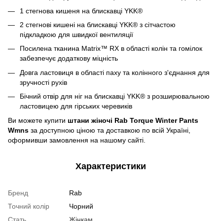
1 стегнова кишеня на блискавці YKK®
2 стегнові кишені на блискавці YKK® з сітчастою
підкладкою для швидкої вентиляції
Посилена тканина Matrix™ RX в області колін та гомілок
забезпечує додаткову міцність
Довга ластовиця в області паху та колінного з'єднання для
зручності рухів
Бічний отвір для ніг на блискавці YKK® з розширювальною
ластовицею для гірських черевиків
Ви можете купити
штани жіночі Rab Torque Winter Pants
Wmns
за доступною ціною та доставкою по всій Україні,
оформивши замовлення на нашому сайті.
Характеристики
Бренд
Rab
Точний колір
Чорний
Стать
Жінкам