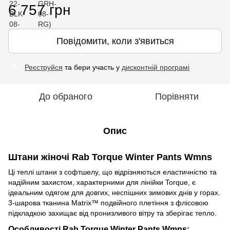
6 757 грн
Повідомити, коли з'явиться
Реєструйся
та бери участь у
дисконтній програмі
%
До обраного
Порівняти
Опис
Штани жіночі Rab Torque Winter Pants Wmns
Ці теплі штани з софтшелу, що відрізняються еластичністю та
надійним захистом, характерними для лінійки Torque, є
ідеальним одягом для довгих, неспішних зимових днів у горах.
3-шарова тканина Matrix™ подвійного плетіння з флісовою
підкладкою захищає від пронизливого вітру та зберігає тепло.
Особливості Rab Torque Winter Pants Wmns
: