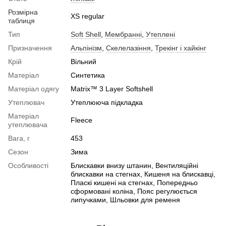
Розмірна
XS regular
таблиця
Тип
Soft Shell
,
Мембранні
,
Утеплені
Призначення
Альпінізм
,
Скелелазіння
,
Трекінг і хайкінг
Крій
Вільний
Матеріал
Синтетика
Матеріал одягу
Matrix™ 3 Layer Softshell
Утеплювач
Утеплююча підкладка
Матеріал
Fleece
утеплювача
Вага, г
453
Сезон
Зима
Особливості
Блискавки внизу штанин, Вентиляційні
блискавки на стегнах, Кишеня на блискавці,
Пласкі кишені на стегнах, Попередньо
сформовані коліна, Пояс регулюється
липучками, Шльовки для ременя