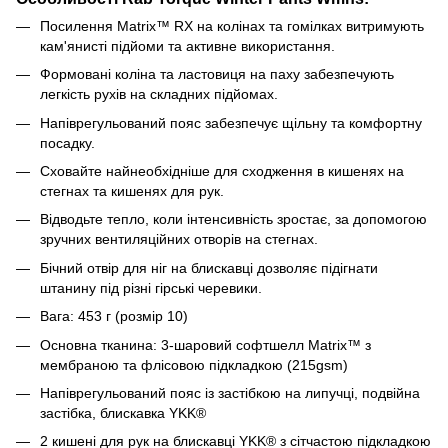
Посилення Matrix™ RX на колінах та гомілках витримують
кам'янисті підйоми та активне використання.
Формовані коліна та ластовиця на паху забезпечують
легкість рухів на складних підйомах.
Напіврегульований пояс забезпечує щільну та комфортну
посадку.
Сховайте найнеобхідніше для сходження в кишенях на
стегнах та кишенях для рук.
Відводьте тепло, коли інтенсивність зростає, за допомогою
зручних вентиляційних отворів на стегнах.
Бічний отвір для ніг на блискавці дозволяє підігнати
штанину під різні гірські черевики.
Вага: 453 г (розмір 10)
Основна тканина: 3-шаровий софтшелл Matrix™ з
мембраною та флісовою підкладкою (215gsm)
Напіврегульований пояс із застібкою на липучці, подвійна
застібка, блискавка YKK®
2 кишені для рук на блискавці YKK® з сітчастою підкладкою