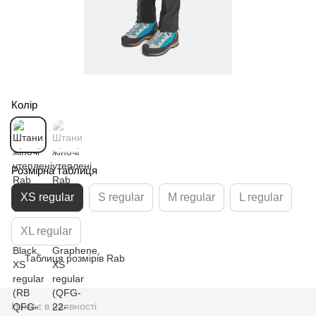
Колір
Розмірна таблиця
XS regular
S regular
M regular
L regular
XL regular
Таблиця розмірів Rab
Немає в наявності