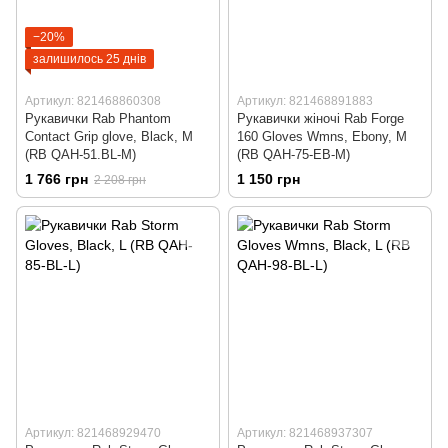
−20%
залишилось 25 днів
Артикул: 821468860308
Артикул: 821468891883
Рукавички Rab Phantom
Рукавички жіночі Rab Forge
Contact Grip glove, Black, M
160 Gloves Wmns, Ebony, M
(RB QAH-51.BL-M)
(RB QAH-75-EB-M)
1 766 грн
1 150 грн
2 208 грн
Артикул: 821468929470
Артикул: 821468937307