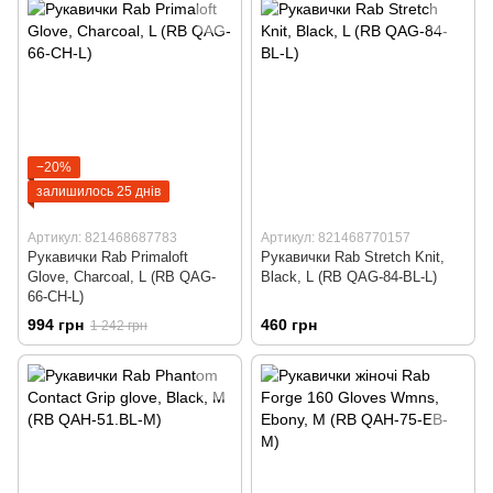
−20%
залишилось 25 днів
Артикул: 821468687783
Артикул: 821468770157
Рукавички Rab Primaloft
Рукавички Rab Stretch Knit,
Glove, Charcoal, L (RB QAG-
Black, L (RB QAG-84-BL-L)
66-CH-L)
994 грн
460 грн
1 242 грн