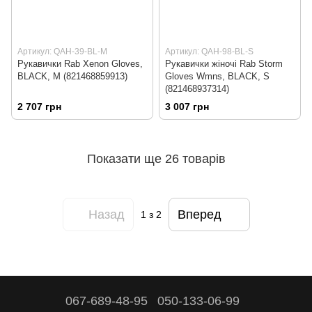
Артикул: QAH-39-BL-M
Артикул: QAH-98-BL-S
Рукавички Rab Xenon Gloves,
Рукавички жіночі Rab Storm
BLACK, M (821468859913)
Gloves Wmns, BLACK, S
(821468937314)
2 707 грн
3 007 грн
Показати ще 26 товарів
Назад
Вперед
1
з 2
067-689-48-95
050-133-06-99