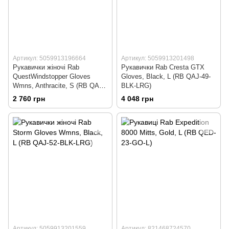
Артикул: 5059913196664
Артикул: 5059913201498
Рукавички жіночі Rab
Рукавички Rab Cresta GTX
QuestWindstopper Gloves
Gloves, Black, L (RB QAJ-49-
Wmns, Anthracite, S (RB QAJ-
BLK-LRG)
67-ANT-SML)
2 760 грн
4 048 грн
Артикул: 5059913201559
Артикул: 821468724570