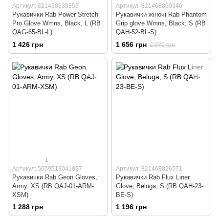
Артикул: 821468638853
Артикул: 821468860346
Рукавички Rab Power Stretch
Рукавички жіночі Rab Phantom
Pro Glove Wmns, Black, L (RB
Grip glove Wmns, Black, S (RB
QAG-65-BL-L)
QAH-52-BL-S)
1 426 грн
1 656 грн
2 070 грн
1
Артикул: 5059913041827
Артикул: 821468826571
Рукавички Rab Geon Gloves,
Рукавички Rab Flux Liner
Army, XS (RB QAJ-01-ARM-
Glove, Beluga, S (RB QAH-23-
XSM)
BE-S)
1 288 грн
1 196 грн