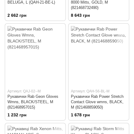
BELUGA, L (QAH-21-BE-L)
8000 Mitts, GOLD, M
(821468732490)
2 662 грн
8 643 грн
Артикул: QAJ-02--M
Артикул: QAH-56-BL-M
Рукавички Rab Geon Gloves
Рукавички Rab Power Stretch
Wmns, BLACK/STEEL, M
Contact Glove wmns, BLACK,
(821468957015)
M (821468859050)
1 232 грн
1 678 грн