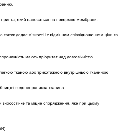
иранню.
о принта, який наноситься на поверхню мембрани.
о також додає м'якості і є відмінним співвідношенням ціни та
опроникність мають пріоритет над довговічністю.
 легкою тканою або трикотажною внутрішньою тканиною.
робництві водонепроникна тканина.
и зносостійке та міцне спорядження, яке при цьому
WR)