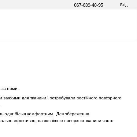
067-689-48-95
Вхід
ь за ними.
и важкими для тканини і потребували постійного повторного
.
бить одяг більш комфортним. Для збереження
мально ефективно, на зовнішню поверхню тканини часто