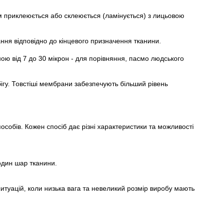
тім приклеюється або склеюється (ламінується) з лицьовою
ня відповідно до кінцевого призначення тканини.
 від 7 до 30 мікрон - для порівняння, пасмо людського
ігу. Товстіші мембрани забезпечують більший рівень
особів. Кожен спосіб дає різні характеристики та можливості
один шар тканини.
ситуацій, коли низька вага та невеликий розмір виробу мають