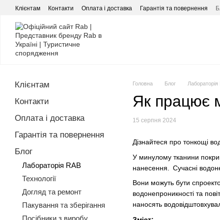
Перейти до основного контенту
Клієнтам
Контакти
Оплата і доставка
Гарантія та повернення
Б
Клієнтам
Головна
Блог
Лабораторія
Як працює 
Контакти
Оплата і доставка
15 серпня 2024
Гарантія та повернення
Дізнайтеся про тонкощі вод
Блог
У минулому тканини покрив
Лабораторія RAB
нанесення. Сучасні водон
Технології
Вони можуть бути спроекто
Догляд та ремонт
водонепроникності та пов
наносять водовідштовхувал
Пакування та зберігання
Посібники з виробу
Зміст: