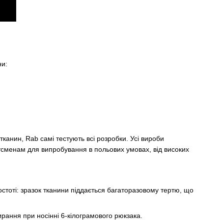
ни:
канин, Rab самі тестують всі розробки. Усі вироби
ртсменам для випробування в польових умовах, від високих
тоті: зразок тканини піддається багаторазовому тертю, що
рання при носінні 6-кілограмового рюкзака.