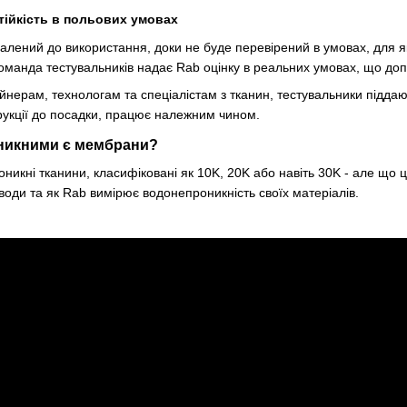
тійкість в польових умовах
валений до використання, доки не буде перевірений в умовах, для я
команда тестувальників надає Rab оцінку в реальних умовах, що д
нерам, технологам та спеціалістам з тканин, тестувальники підда
трукції до посадки, працює належним чином.
никними є мембрани?
никні тканини, класифіковані як 10K, 20K або навіть 30K - але що 
 води та як Rab вимірює водонепроникність своїх матеріалів.