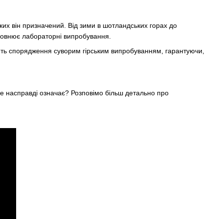
ких він призначений. Від зими в шотландських горах до
оповнює лабораторні випробування.
ють спорядження суворим гірським випробуванням, гарантуючи,
це насправді означає? Розповімо більш детально про