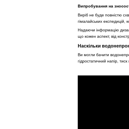
Випробування на зносос
Виріб не буде повністю сх
гімалайських експедицій, 
Надаючи інформацію дизай
що кожен аспект, від конс
Наскільки водонепро
Ви могли бачити водонепро
гідростатичний напір, тиск