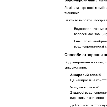
Водонепроникний ламін
Ламінати - це тонкі мембр
тканиною.
Важливо вибрати і поєдна
Водонепроникні мемб
волосся має товщину
Більш тонкі мембран
водонепроникності та
Способи створення в
Водонепроникні тканини, з 
використання.
2-шаровий спосіб
Це найпростіша констр
Чому це корисно?
2-шарові водонепроникн
вирішальне значення.
Де Rab його застосову