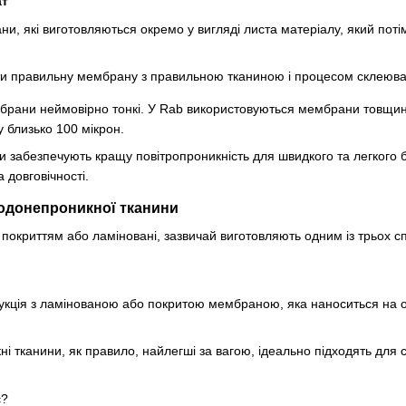
ат
ани, які виготовляються окремо у вигляді листа матеріалу, який по
ти правильну мембрану з правильною тканиною і процесом склеюван
рани неймовірно тонкі. У Rab використовуються мембрани товщиною
 близько 100 мікрон.
и забезпечують кращу повітропроникність для швидкого та легкого б
 довговічності.
одонепроникної тканини
покриттям або ламіновані, зазвичай виготовляють одним із трьох сп
укція з ламінованою або покритою мембраною, яка наноситься на 
і тканини, як правило, найлегші за вагою, ідеально підходять для 
є?