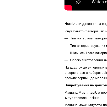
Наскільки довговічна в
Існує багато факторів, які
Тип матеріалу і викори
Тип використовуваних 
Щільність і вага викор
Спосіб виготовлення л
На додаток до вичерпних в
створюються в лабораторії
гірських вершин до морозн
Випробування на довгові
Машина Мартиндейла прово
імітує тривале носіння.
Машина може імітувати тис