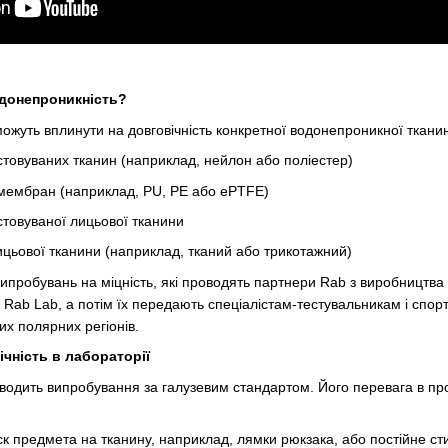
одонепроникність?
 можуть вплинути на довговічність конкретної водонепроникної ткани
стовуваних тканин (наприклад, нейлон або поліестер)
мембран (наприклад, PU, PE або ePTFE)
истовуваної лицьової тканини
ицьової тканини (наприклад, тканий або трикотажний)
ипробувань на міцність, які проводять партнери Rab з виробництва т
 Rab Lab, а потім їх передають спеціалістам-тестувальникам і спо
их полярних регіонів.
чність в лабораторії
дить випробування за галузевим стандартом. Його перевага в прос
к предмета на тканину, наприклад, лямки рюкзака, або постійне сти