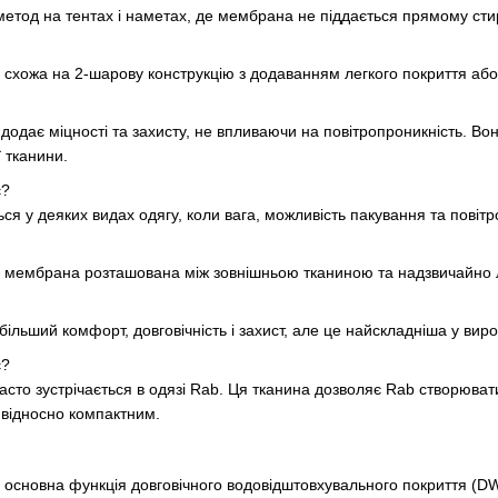
метод на тентах і наметах, де мембрана не піддається прямому ст
я схожа на 2-шарову конструкцію з додаванням легкого покриття аб
додає міцності та захисту, не впливаючи на повітропроникність. Вон
 тканини.
є?
ся у деяких видах одягу, коли вага, можливість пакування та повітр
ії мембрана розташована між зовнішньою тканиною та надзвичайно
більший комфорт, довговічність і захист, але це найскладніша у ви
є?
асто зустрічається в одязі Rab. Ця тканина дозволяє Rab створюват
 відносно компактним.
є основна функція довговічного водовідштовхувального покриття (D