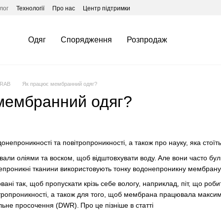
лог
Технології
Про нас
Центр підтримки
Одяг
Спорядження
Розпродаж
 RAB
Як працює мембранний одяг?
мембранний одяг?
онепроникності та повітропроникності, а також про науку, яка стоїт
али оліями та воском, щоб відштовхувати воду. Але вони часто бул
епроникні тканини використовують тонку водонепроникну мембрану
вані так, щоб пропускати крізь себе вологу, наприклад, піт, що ро
ітропроникності, а також для того, щоб мембрана працювала макси
ьне просочення (DWR). Про це пізніше в статті