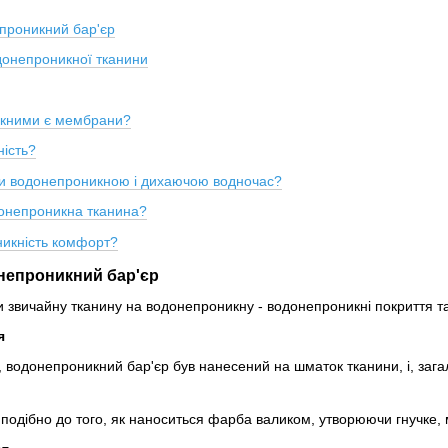
проникний бар'єр
донепроникної тканини
икними є мембрани?
ність?
и водонепроникною і дихаючою водночас?
донепроникна тканина?
никність комфорт?
непроникний бар'єр
 звичайну тканину на водонепроникну - водонепроникні покриття т
я
, водонепроникний бар'єр був нанесений на шматок тканини, і, заг
 подібно до того, як наноситься фарба валиком, утворюючи гнучке, 