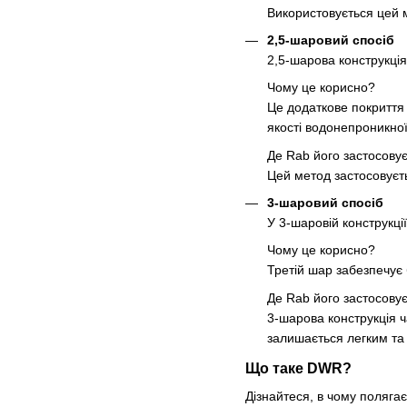
Використовується цей 
2,5-шаровий спосіб
2,5-шарова конструкці
Чому це корисно?
Це додаткове покриття 
якості водонепроникної
Де Rab його застосову
Цей метод застосовуєть
3-шаровий спосіб
У 3-шаровій конструкц
Чому це корисно?
Третій шар забезпечує 
Де Rab його застосову
3-шарова конструкція ч
залишається легким та
Що таке DWR?
Дізнайтеся, в чому поляга