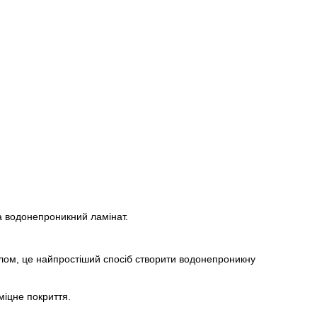
а водонепроникний ламінат.
алом, це найпростіший спосіб створити водонепроникну
міцне покриття.