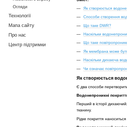
Огляди
Як створюється водоне
Технології
Способи створення во
Мапа сайту
Що таке DWR?
Наскільки водонепрон
Про нас
Що таке повітропроник
Центр підтримки
Як мембрана може бут
Наскільки дихаюча во
Чи означає повітропро
Як створюється водо
Є два способи перетворити
Водонепроникні покритт
Перший в історії дихаючий
тканину.
Рідке покриття наноситься